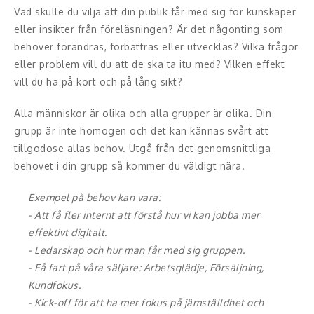
Vad skulle du vilja att din publik får med sig för kunskaper
Konferencier
eller insikter från föreläsningen? Är det någonting som
behöver förändras, förbättras eller utvecklas? Vilka frågor
Workshopledare, facilitator
eller problem vill du att de ska ta itu med? Vilken effekt
vill du ha på kort och på lång sikt?
Radio och TV-profiler
Alla människor är olika och alla grupper är olika. Din
Underhållning och event
grupp är inte homogen och det kan kännas svårt att
tillgodose allas behov. Utgå från det genomsnittliga
Event
behovet i din grupp så kommer du väldigt nära.
Humoristiska föredrag
Exempel på behov kan vara:
- Att få fler internt att förstå hur vi kan jobba mer
Ljus och belysning
effektivt digitalt.
- Ledarskap och hur man får med sig gruppen.
Komiker
- Få fart på våra säljare: Arbetsglädje, Försäljning,
Kundfokus.
Konst
- Kick-off för att ha mer fokus på jämställdhet och