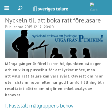
← Tillbaka
Se fler tips →
Boka ett möte
Nyckeln till att boka rätt föreläsare
Publicerad 2015-12-17, 20:00
Samhällsnytta
Inspiration
Inspirerande Föreläsare
Många gånger är föreläsaren höjdpunkten på dagen
Personlig utveckling, målsättning
och en viktig pusselbit för ett lyckat möte, men
Life Stories & Trivsel
att
välja rätt talare kan vara svårt.
Oavsett om ni är
ute i sista minuten eller har god framförhållning blir
Keynote
resultatet bättre om ni gör en enkel analys av
behovet.
Moderator, konferencier
1. Fastställ målgruppens behov
Moderator