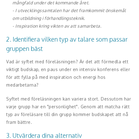
Middagsunderhållning
mångfald under det kommande året.
- I utvecklingssamtalen har det framkommit önskemål
Musiker
om utbildning i förhandlingsteknik.
- Inspiration kring vikten av att samarbeta.
Something a Little Different
2. Identifiera vilken typ av talare som passar
Underhållning
gruppen bäst
Affärsnytta
Vad är syftet med föreläsningen? Är det att förmedla ett
viktigt budskap, en paus under en intensiv konferens eller
Kända personer
för att fylla på med inspiration och energi hos
medarbetarna?
Företagsledare
Syftet med föreläsningen kan variera stort. Dessutom har
Författare
varje grupp har en "personlighet". Genom att matcha rätt
typ av föreläsare till din grupp kommer budskapet att nå
Idrottare och äventyrare
fram bättre.
Kända musiker
3. Utvärdera dina alternativ