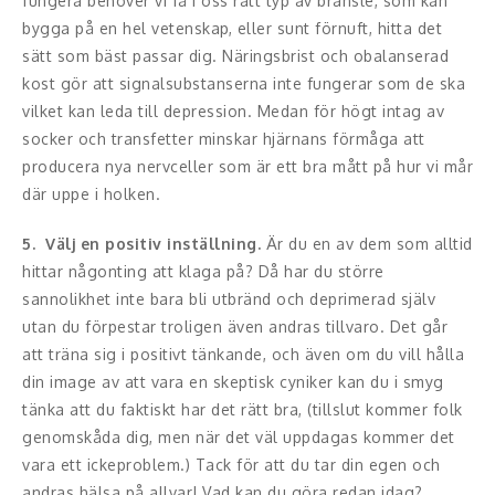
fungera behöver vi få i oss rätt typ av bränsle, som kan
bygga på en hel vetenskap, eller sunt förnuft, hitta det
sätt som bäst passar dig. Näringsbrist och obalanserad
kost gör att signalsubstanserna inte fungerar som de ska
vilket kan leda till depression. Medan för högt intag av
socker och transfetter minskar hjärnans förmåga att
producera nya nervceller som är ett bra mått på hur vi mår
där uppe i holken.
5. Välj en positiv inställning.
Är du en av dem som alltid
hittar någonting att klaga på? Då har du större
sannolikhet inte bara bli utbränd och deprimerad själv
utan du förpestar troligen även andras tillvaro. Det går
att träna sig i positivt tänkande, och även om du vill hålla
din image av att vara en skeptisk cyniker kan du i smyg
tänka att du faktiskt har det rätt bra, (tillslut kommer folk
genomskåda dig, men när det väl uppdagas kommer det
vara ett ickeproblem.) Tack för att du tar din egen och
andras hälsa på allvar! Vad kan du göra redan idag?