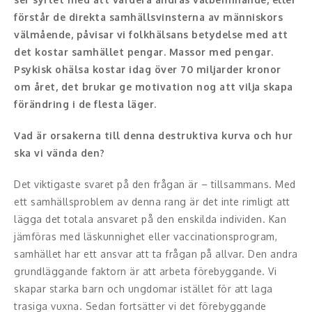
förstår de direkta samhällsvinsterna av människors
Konferencier
välmående, påvisar vi folkhälsans betydelse med att
det kostar samhället pengar. Massor med pengar.
Workshopledare, facilitator
Psykisk ohälsa kostar idag över 70 miljarder kronor
om året, det brukar ge motivation nog att vilja skapa
Radio och TV-profiler
förändring i de flesta läger.
Underhållning och event
Vad är orsakerna till denna destruktiva kurva och hur
ska vi vända den?
Event
Det viktigaste svaret på den frågan är – tillsammans. Med
Humoristiska föredrag
ett samhällsproblem av denna rang är det inte rimligt att
lägga det totala ansvaret på den enskilda individen. Kan
Ljus och belysning
jämföras med läskunnighet eller vaccinationsprogram,
Komiker
samhället har ett ansvar att ta frågan på allvar. Den andra
grundläggande faktorn är att arbeta förebyggande. Vi
Konst
skapar starka barn och ungdomar istället för att laga
trasiga vuxna. Sedan fortsätter vi det förebyggande