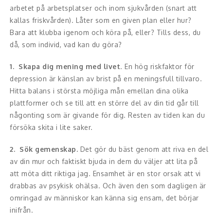
Middagsunderhållning
arbetet på arbetsplatser och inom sjukvården (snart att
kallas friskvården). Låter som en given plan eller hur?
Musiker
Bara att klubba igenom och köra på, eller? Tills dess, du
då, som individ, vad kan du göra?
Something a Little Different
1. Skapa dig mening med livet
. En hög riskfaktor för
Underhållning
depression är känslan av brist på en meningsfull tillvaro.
Hitta balans i största möjliga mån emellan dina olika
Affärsnytta
plattformer och se till att en större del av din tid går till
Kända personer
någonting som är givande för dig. Resten av tiden kan du
försöka skita i lite saker.
Företagsledare
2. Sök gemenskap.
Det gör du bäst genom att riva en del
Författare
av din mur och faktiskt bjuda in dem du väljer att lita på
att möta ditt riktiga jag. Ensamhet är en stor orsak att vi
Idrottare och äventyrare
drabbas av psykisk ohälsa. Och även den som dagligen är
omringad av människor kan känna sig ensam, det börjar
Kända musiker
inifrån.