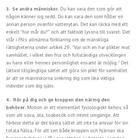
Skådespelare
3. Se andra människor.
Du kan vara den som gör att
någon känner sig sedd. Du kan vara den som håller en
Alla talare
annan person ovanför vattenytan. Det kan räcka med ett
enkelt ”hur mår du?” och att faktiskt lyssna till svaret. Det
Alla ämnen
står i FN:s allmänna förklaring om de mänskliga
rättigheterna under artikel 29. ”Var och en har plikter mot
samhället, i vilket den fria och fullständiga utvecklingen
av hans eller hennes personlighet ensamt är möjlig.” Det
lättast tillgängliga sättet att göra sin plikt för samhället
är att se människorna omkring dig som lika viktiga
individer som dig själv.
4. Rör på dig och ge kroppen den näring den
behöver.
Motion är ett elementärt fysiologiskt behov, så
som att sova, äta, toabesök och intimt umgänge. Att
förbise detta är det bästa sättet att inte ta ansvar för sin
totala hälsa. För att sen både kroppen och hjärnan ska