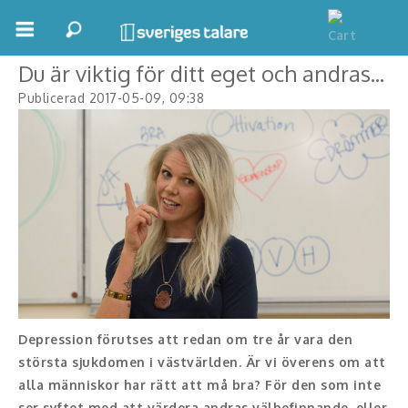
← Tillbaka
Se fler tips →
Boka ett möte
Du är viktig för ditt eget och andras...
Publicerad 2017-05-09, 09:38
Samhällsnytta
Inspiration
Inspirerande Föreläsare
Personlig utveckling, målsättning
Life Stories & Trivsel
Keynote
Depression förutses att redan om tre år vara den
Moderator, konferencier
största sjukdomen i västvärlden. Är vi överens om att
alla människor har rätt att må bra? För den som inte
Moderator
ser syftet med att värdera andras välbefinnande, eller