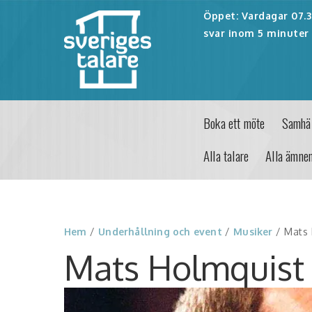
Öppet: Vardagar 07.30
svar inom 5 minuter 
Boka ett möte
Samhäl
Alla talare
Alla ämne
Hem
/
Underhållning och event
/
Musiker
/ Mats 
Mats Holmquist