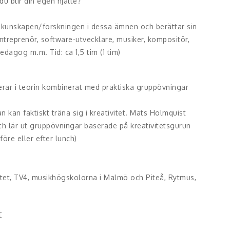
u blir din egen hjälte?
“
1
 kunskapen/forskningen i dessa ämnen och berättar sin
treprenör, software-utvecklare, musiker, kompositör,
edagog m.m. Tid: ca 1,5 tim (1 tim)
erar i teorin kombinerat med praktiska gruppövningar
n kan faktiskt träna sig i kreativitet. Mats Holmquist
ch lär ut gruppövningar baserade på kreativitetsgurun
före eller efter lunch)
sitet, TV4, musikhögskolorna i Malmö och Piteå, Rytmus,
t