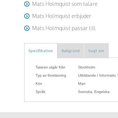
Mats Holmquist som talare
Åhörarna kommer bli inspirerade och få insikter om m
själva) samt lyckligare och mer välmående.
Mats är mycket engagerad och kunnig, han inspirera
Mats Holmquist erbjuder
Kreativitets-föreläsningen “öppnar ett nytt univers
kreativa.
Mats erbjuder nedanstående upplägg:
Mats Holmquist passar till
Hel- och halvdagar med kreativitets-teori och övn
• 1-1,5 tim om Framgång, GRIT och Lyckoforskning
• Halvdag med Framgång, GRIT och Lyckoforskning 
Specifikation
Bakgrund
Sagt om
• Heldag med Framgång, GRIT och Lyckoforskning s
Talaren utgår från
Stockholm
Typ av föreläsning
Utbildande / Informativ
Kön
Man
Språk
Svenska, Engelska