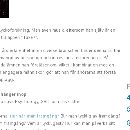
yckoforskning. Men även musik, eftersom han själv är en
till appen “Take7”.
rs erfarenhet inom diverse branscher. Under denna tid har
mängd av personliga och intressanta erfarenheter. På
 de ämnen han föreläser om, vilket i kombination med en
h engagera människor, gör att han får åhörarna att förstå
pplägg:
P
 hänger ihop
sitive Psychology, GRIT och drivkrafter
orna:
Hur når man framgång?
Blir man lycklig av framgång?
4
m framgång? Vem är lyckligast? Hur kan man påverka sitt
6