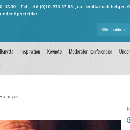
–18.30 | Tel: +46 (0)70-930 57 85. Jour kvällar och helger:
0
under öppettider.
lsnytta
Inspiration
Keynote
Moderator, konferencier
Under
n
Holmquist
M