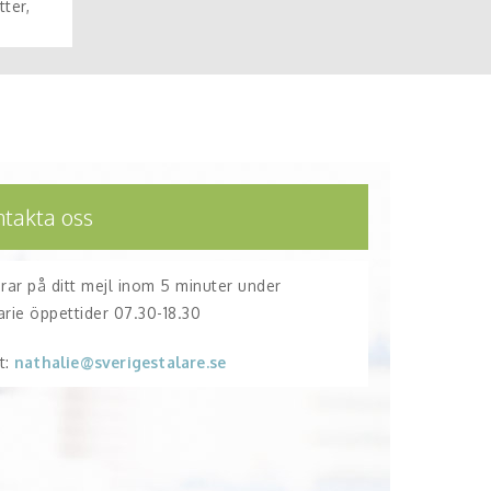
ter,
ntakta oss
arar på ditt mejl inom 5 minuter under
arie öppettider 07.30-18.30
t:
nathalie@sverigestalare.se