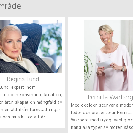
mråde
Regina Lund
Lund, expert inom
leri och konstnärlig kreation,
Pernilla Warberg
er åren skapat en mångfald av
Med gedigen scenvana modere
mer, allt ifrån föreställningar
leder och presenterar Pernilla
si och musik. För att dr
Warberg med trygg, vänlig oc
hand alla typer av möten så