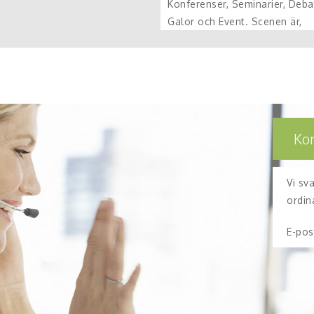
Konferenser, Seminarier, Debat
Galor och Event. Scenen är,
Ko
Vi sv
ordin
E-pos