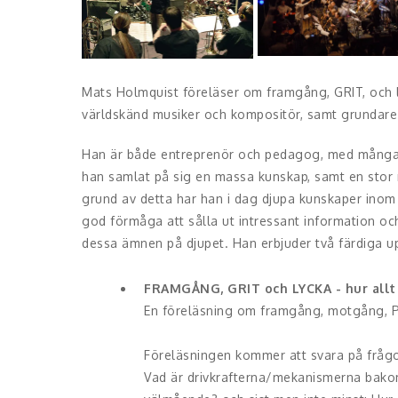
Mats Holmquist föreläser om framgång, GRIT, och l
världskänd musiker och kompositör, samt grundare 
Han är både entreprenör och pedagog, med många å
han samlat på sig en massa kunskap, samt en stor 
grund av detta har han i dag djupa kunskaper inom
god förmåga att sålla ut intressant information oc
dessa ämnen på djupet. Han erbjuder två färdiga u
FRAMGÅNG, GRIT och LYCKA - hur allt
En föreläsning om framgång, motgång, Po
Föreläsningen kommer att svara på fråg
Vad är drivkrafterna/mekanismerna bako