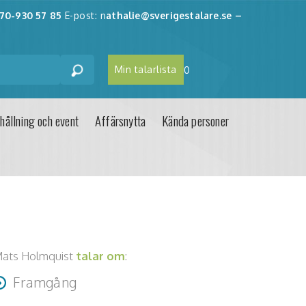
70-930 57 85
E-post: n
athalie@sverigestalare.se
–
Min talarlista
0
hållning och event
Affärsnytta
Kända personer
ats Holmquist
talar om
:
Framgång