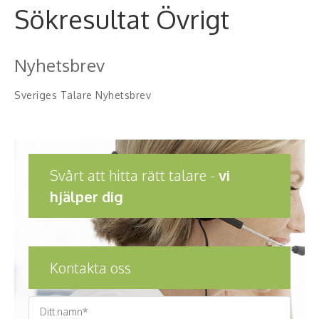
Middagsunderhållning
Sökresultat Övrigt
Musiker
Nyhetsbrev
Something a Little Different
Sveriges Talare Nyhetsbrev
Underhållning
Affärsnytta
Kända personer
Svårt att hitta rätt talare -
vi
hjälper dig
Företagsledare
Författare
Kontakta oss
Idrottare och äventyrare
Kända musiker