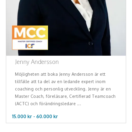
Konferencier
Workshopledare, facilitator
Radio och TV-profiler
Underhållning och event
Jenny Andersson
Event
Möjligheten att boka Jenny Andersson är ett
Humoristiska föredrag
tillfälle att ta del av en ledande expert inom
coaching och personlig utveckling. Jenny är en
Ljus och belysning
Master Coach, föreläsare, Certifierad Teamcoach
(ACTC) och förändringsledare ...
Komiker
15.000 kr -
60.000
kr
Konst