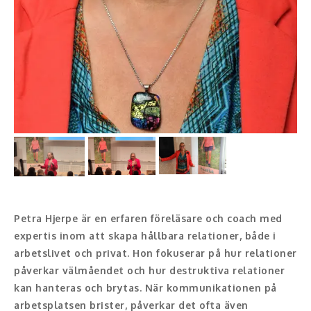
Konferencier
Workshopledare, facilitator
Radio och TV-profiler
Underhållning och event
Event
Humoristiska föredrag
Petra Hjerpe är en erfaren föreläsare och coach med
Ljus och belysning
expertis inom att skapa hållbara relationer, både i
Komiker
arbetslivet och privat. Hon fokuserar på hur relationer
påverkar välmåendet och hur destruktiva relationer
Konst
kan hanteras och brytas. När kommunikationen på
arbetsplatsen brister, påverkar det ofta även