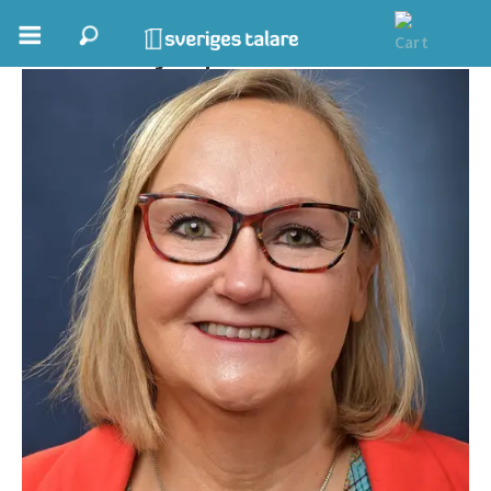
Petra Hjerpe
Boka ett möte
Samhällsnytta
Inspiration
Inspirerande Föreläsare
Personlig utveckling, målsättning
Life Stories & Trivsel
Keynote
Moderator, konferencier
Moderator