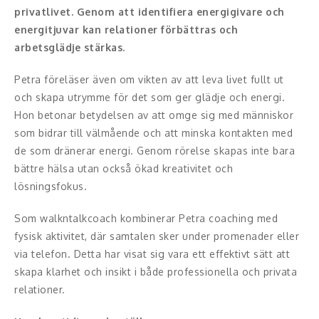
Middagsunderhållning
privatlivet. Genom att identifiera energigivare och
energitjuvar kan relationer förbättras och
Musiker
arbetsglädje stärkas.
Something a Little Different
Petra föreläser även om vikten av att leva livet fullt ut
och skapa utrymme för det som ger glädje och energi.
Underhållning
Hon betonar betydelsen av att omge sig med människor
som bidrar till välmående och att minska kontakten med
Affärsnytta
de som dränerar energi. Genom rörelse skapas inte bara
Effektivitet, framgång
bättre hälsa utan också ökad kreativitet och
lösningsfokus.
Framtid, trender
Som walkntalkcoach kombinerar Petra coaching med
Försäljning, marknadsföring, service,
fysisk aktivitet, där samtalen sker under promenader eller
kundfokus
via telefon. Detta har visat sig vara ett effektivt sätt att
skapa klarhet och insikt i både professionella och privata
Förändring, organisation,
relationer.
organisationsutveckling