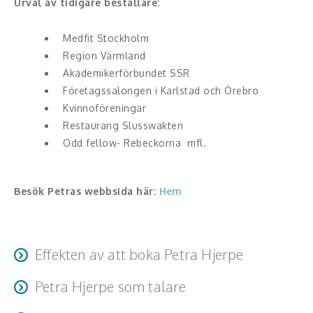
Urval av tidigare beställare:
Hälsa, friskvård
Medfit Stockholm
Innovation, kreativitet, entreprenörskap,
Region Värmland
intraprenörskap
Akademikerförbundet SSR
Företagssalongen i Karlstad och Örebro
Kommunikation och media
Kvinnoföreningar
Restaurang Slusswakten
Ledarskap, medarbetarskap, HR
Odd fellow- Rebeckorna mfl.
Miljö, hållbar utveckling
Besök Petras webbsida här:
Hem
Målsättning, motivation, attityd
Mångfald och integration
Effekten av att boka Petra Hjerpe
Omvärld, politik, juridik
Petra Hjerpe som talare
Deltagarna får energi, glädje och konkreta verktyg för
Pedagogik, skola, föräldraskap
att förbättra sina relationer och sitt liv. Fokus ligger på
Petra är en engagerande och energigivande föreläsare