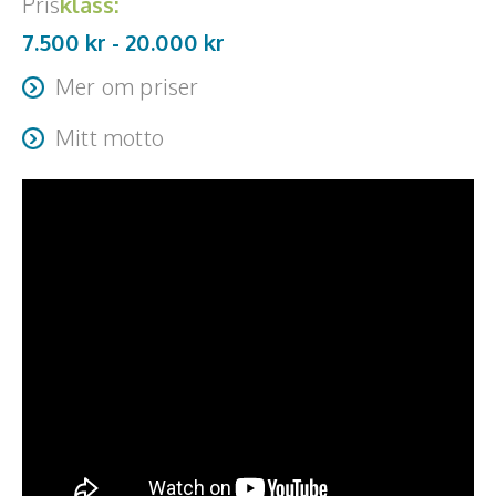
Pris
klass:
7.500 kr -
20.000
kr
Mer om priser
Resa + logi tillkommer
Mitt motto
"Våga mera för Vad är det bästa som kan hända då?"