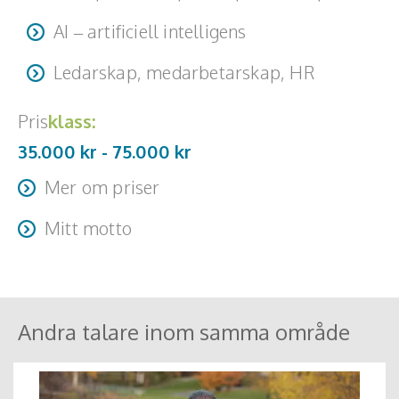
AI – artificiell intelligens
Ledarskap, medarbetarskap, HR
Pris
klass:
35.000 kr -
75.000
kr
Mer om priser
Workshop (2-4h): 45 000 - 75 000 kr Föreläsning (45-60
Mitt motto
min): 35 000 - 45 000 kr Resa + logi tillkommer
"Från AI-fascination till värdeskapande implementation"
Andra talare inom samma område