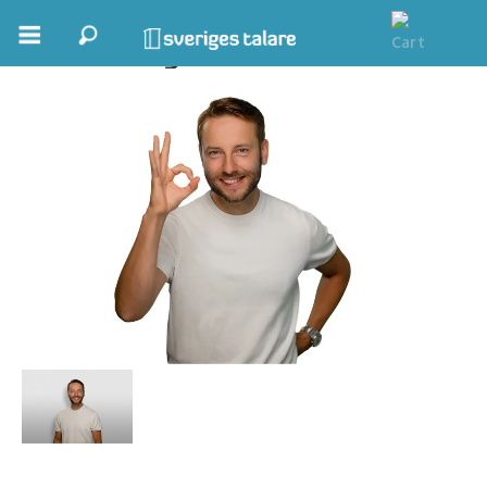
Per Clingweld
Boka ett möte
Samhällsnytta
Inspiration
Inspirerande Föreläsare
Personlig utveckling, målsättning
Life Stories & Trivsel
Keynote
Moderator, konferencier
Moderator