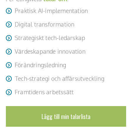
Teamwork, teambuilding, relationer
Praktisk AI-implementation
Vård, omsorg, beroende
Digital transformation
Kända personer
Strategiskt tech-ledarskap
Företagsledare
Värdeskapande innovation
Författare
Förändringsledning
Idrottare och äventyrare
Tech-strategi och affärsutveckling
Kända musiker
Framtidens arbetssätt
Skådespelare
Alla talare
Lägg till min talarlista
Alla ämnen