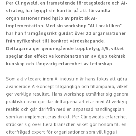
Per Clingweld, en framstående företagsledare och AI-
strateg, har byggt sin karriär på att förvandla
Konferencier
organisationer med hjälp av praktisk AI-
implementation. Med sin workshop "AI i praktiken"
Workshopledare, facilitator
har han framgångsrikt guidat över 20 organisationer
Radio och TV-profiler
från nyfikenhet till konkret värdeskapande.
Deltagarna ger genomgående toppbetyg, 5/5, vilket
Underhållning och event
speglar den effektiva kombinationen av djup teknisk
kunskap och långvarig erfarenhet av ledarskap.
Event
Som aktiv ledare inom AI-industrin är hans fokus att göra
Humoristiska föredrag
avancerade AI-koncept tillgängliga och tillämpbara, vilket
ger verkliga resultat. Hans workshop utmärker sig genom
Ljus och belysning
praktiska övningar där deltagarna arbetar med AI-verktyg i
realtid och går därifrån med en anpassad handlingsplan
Komiker
som kan implementeras direkt. Per Clingwelds erfarenhet
Konst
sträcker sig över flera branscher, vilket gör honom till en
efterfrågad expert för organisationer som vill ligga i