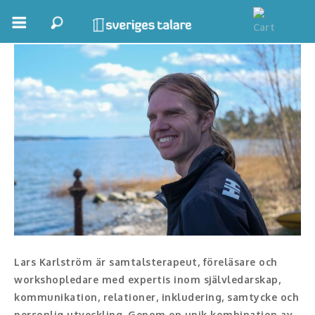
Lars Karlström
Boka ett möte
Samhällsnytta
Inspiration
Inspirerande Föreläsare
Personlig utveckling, målsättning
Life Stories & Trivsel
Keynote
Lars Karlström är samtalsterapeut, föreläsare och
Moderator, konferencier
workshopledare med expertis inom självledarskap,
kommunikation, relationer, inkludering, samtycke och
Moderator
personlig utveckling. Genom en unik kombination av