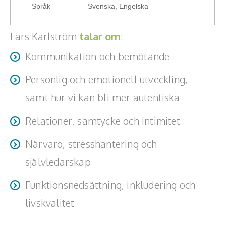
Teamwork, teambuilding, relationer
Språk
Svenska, Engelska
Vård, omsorg, beroende
Lars Karlström
talar om
:
Kända personer
Kommunikation och bemötande
Företagsledare
Personlig och emotionell utveckling,
samt hur vi kan bli mer autentiska
Författare
Relationer, samtycke och intimitet
Idrottare och äventyrare
Närvaro, stresshantering och
Kända musiker
självledarskap
Skådespelare
Funktionsnedsättning, inkludering och
Alla talare
livskvalitet
Alla ämnen