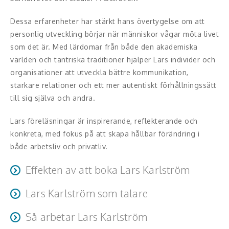
Middagsunderhållning
Dessa erfarenheter har stärkt hans övertygelse om att
Musiker
personlig utveckling börjar när människor vågar möta livet
som det är. Med lärdomar från både den akademiska
Something a Little Different
världen och tantriska traditioner hjälper Lars individer och
organisationer att utveckla bättre kommunikation,
Underhållning
starkare relationer och ett mer autentiskt förhållningssätt
Affärsnytta
till sig själva och andra.
Effektivitet, framgång
Lars föreläsningar är inspirerande, reflekterande och
konkreta, med fokus på att skapa hållbar förändring i
Framtid, trender
både arbetsliv och privatliv.
Försäljning, marknadsföring, service,
Effekten av att boka Lars Karlström
kundfokus
Lars Karlström som talare
Deltagarna lämnar ofta Lars föreläsningar med ökad
Förändring, organisation,
självreflektion, en djupare förståelse för sig själva och
Lars är lugn, trygg, närvarande och inkluderande. Hans
Så arbetar Lars Karlström
organisationsutveckling
andra samt konkreta perspektiv på kommunikation,
föreläsningar kombinerar personliga berättelser,