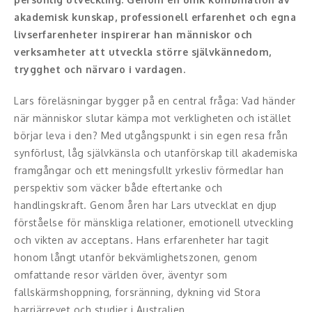
akademisk kunskap, professionell erfarenhet och egna
Konferencier
livserfarenheter inspirerar han människor och
verksamheter att utveckla större självkännedom,
Workshopledare, facilitator
trygghet och närvaro i vardagen.
Radio och TV-profiler
Lars föreläsningar bygger på en central fråga: Vad händer
när människor slutar kämpa mot verkligheten och istället
Underhållning och event
börjar leva i den? Med utgångspunkt i sin egen resa från
synförlust, låg självkänsla och utanförskap till akademiska
Event
framgångar och ett meningsfullt yrkesliv förmedlar han
perspektiv som väcker både eftertanke och
Humoristiska föredrag
handlingskraft. Genom åren har Lars utvecklat en djup
Ljus och belysning
förståelse för mänskliga relationer, emotionell utveckling
och vikten av acceptans. Hans erfarenheter har tagit
Komiker
honom långt utanför bekvämlighetszonen, genom
omfattande resor världen över, äventyr som
Konst
fallskärmshoppning, forsränning, dykning vid Stora
barriärrevet och studier i Australien.