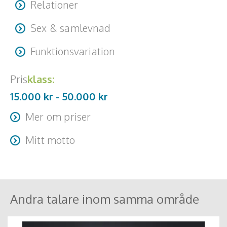
Relationer
Sex & samlevnad
Funktionsvariation
Pris
klass:
15.000 kr -
50.000
kr
Mer om priser
Resa + logi tillkommer
Mitt motto
Activate your journey
Andra talare inom samma område