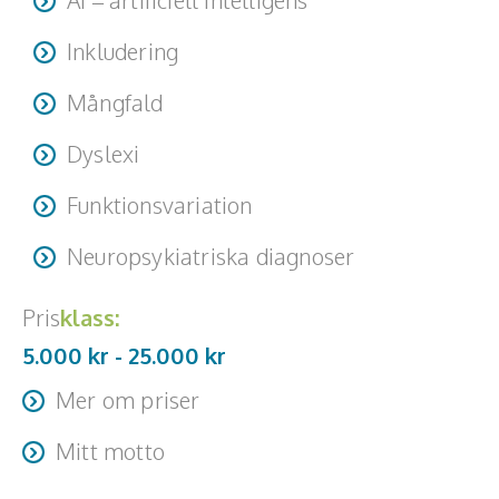
Inkludering
Mångfald
Dyslexi
Funktionsvariation
Neuropsykiatriska diagnoser
Pris
klass:
5.000 kr -
25.000
kr
Mer om priser
Pris: 5000-25000 Mer om priser: Resa + logi tillkommer
Mitt motto
Från insikt till förändring