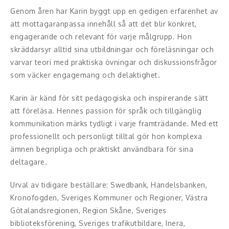
Middagsunderhållning
Genom åren har Karin byggt upp en gedigen erfarenhet av
att mottagaranpassa innehåll så att det blir konkret,
Musiker
engagerande och relevant för varje målgrupp. Hon
skräddarsyr alltid sina utbildningar och föreläsningar och
Something a Little Different
varvar teori med praktiska övningar och diskussionsfrågor
Underhållning
som väcker engagemang och delaktighet.
Affärsnytta
Karin är känd för sitt pedagogiska och inspirerande sätt
att föreläsa. Hennes passion för språk och tillgänglig
Effektivitet, framgång
kommunikation märks tydligt i varje framträdande. Med ett
professionellt och personligt tilltal gör hon komplexa
Framtid, trender
ämnen begripliga och praktiskt användbara för sina
deltagare.
Försäljning, marknadsföring, service,
kundfokus
Urval av tidigare beställare: Swedbank, Handelsbanken,
Kronofogden, Sveriges Kommuner och Regioner, Västra
Förändring, organisation,
Götalandsregionen, Region Skåne, Sveriges
organisationsutveckling
biblioteksförening, Sveriges trafikutbildare, Inera,