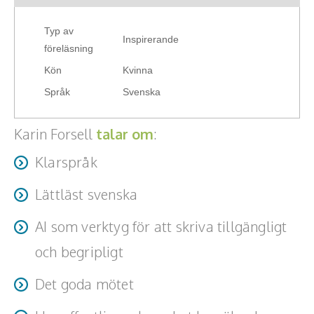
Teamwork, teambuilding, relationer
Typ av
Inspirerande
Vård, omsorg, beroende
föreläsning
Kön
Kvinna
Kända personer
Språk
Svenska
Företagsledare
Karin Forsell
talar om
:
Författare
Klarspråk
Idrottare och äventyrare
Lättläst svenska
Kända musiker
AI som verktyg för att skriva tillgängligt
Skådespelare
och begripligt
Alla talare
Det goda mötet
Alla ämnen