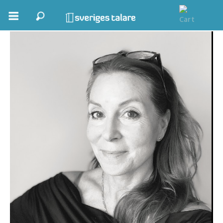
Karin Forsell
Boka ett möte
Samhällsnytta
Inspiration
Inspirerande Föreläsare
Personlig utveckling, målsättning
Life Stories & Trivsel
Keynote
Moderator, konferencier
Moderator