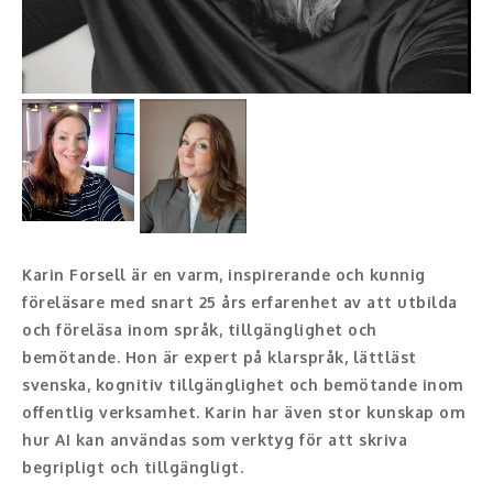
Konferencier
Workshopledare, facilitator
Radio och TV-profiler
Underhållning och event
Event
Karin Forsell är en varm, inspirerande och kunnig
Humoristiska föredrag
föreläsare med snart 25 års erfarenhet av att utbilda
och föreläsa inom språk, tillgänglighet och
Ljus och belysning
bemötande. Hon är expert på klarspråk, lättläst
svenska, kognitiv tillgänglighet och bemötande inom
Komiker
offentlig verksamhet. Karin har även stor kunskap om
hur AI kan användas som verktyg för att skriva
Konst
begripligt och tillgängligt.