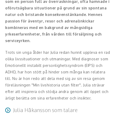
Moderator
som en person full av överraskningar, ofta hamnade i
oförutsägbara situationer på grund av sin spontana
Konferencier
natur och bristande konsekvenstänkande. Hennes
passion för äventyr, resor och adrenalinkickar
Workshopledare, facilitator
kombineras med en bakgrund av mångsidiga
yrkeserfarenheter, från vården till försäljning och
Radio och TV-profiler
serviceyrken.
Underhållning och event
Trots sin unga ålder har Julia redan hunnit uppleva en rad
olika livssituationer och utmaningar. Med diagnoser som
Event
Emotionellt instabilt personlighetssyndrom (EIPS) och
ADHD, har hon stött på hinder som många kan relatera
Humoristiska föredrag
till. Nu är hon redo att dela med sig av sin resa genom
Ljus och belysning
föreläsningen "Min livshistoria utan filter". Julia strävar
efter att inspirera och stödja andra genom att öppet och
Komiker
ärligt berätta om sina erfarenheter och insikter.
Julia Håkansson som talare
Konst