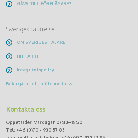
GÅVA TILL FÖRELÄSARE?
SverigesTalare.se
OM SVERIGES TALARE
HITTA HIT
Integritetspolicy
Boka gärna ett möte med oss.
Kontakta oss
Öppettider
:
Vardagar 07:30–18:30
Tel:
+46 (0)70 - 930 57 85
Jour kvällar och helger:
+46 (0)70-930 57 85