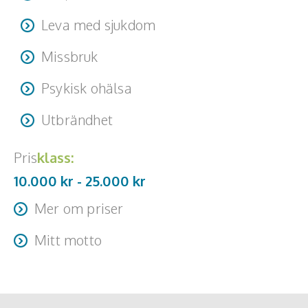
Leva med sjukdom
Missbruk
Psykisk ohälsa
Utbrändhet
Pris
klass:
10.000 kr -
25.000
kr
Mer om priser
Resa + logi tillkommer
Mitt motto
”Du kan inte skydda dig själv från sorg utan att skydda dig
själv från lycka”