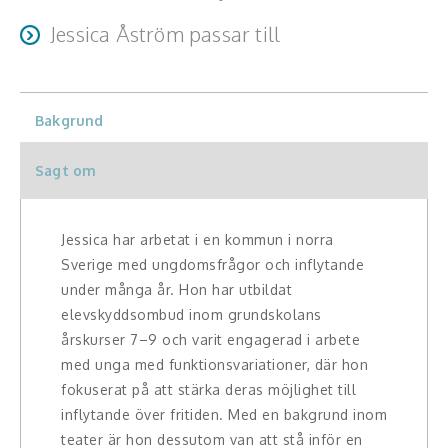
arbetar nära uppdragsgivaren för att skapa maximal
engagemang hos åhörarna.
Hälsa, friskvård
Inspirerande föreläsningar som ger verktyg för att hantera
effekt. Hon utgår från egna erfarenheter och väver in
Jessica Åström passar till
motgångar, öka den inre styrkan och förändra både
konkreta exempel som deltagarna kan relatera till och ta
Innovation, kreativitet, entreprenörskap,
Skolor, kommuner, företag, ungdomsverksamheter, ideella
tankesätt och attityd. Jessica erbjuder föreläsningar inom
med sig i vardagen.
intraprenörskap
organisationer och alla som vill inspireras av livskraft,
områden som motivation, bemötande och personlig
uthållighet och mänsklig styrka.
Bakgrund
utveckling, skräddarsydda för både ungdomar och vuxna.
Kommunikation och media
Sagt om
Ledarskap, medarbetarskap, HR
Miljö, hållbar utveckling
Jessica har arbetat i en kommun i norra
Sverige med ungdomsfrågor och inflytande
Målsättning, motivation, attityd
under många år. Hon har utbildat
elevskyddsombud inom grundskolans
Mångfald och integration
årskurser 7–9 och varit engagerad i arbete
med unga med funktionsvariationer, där hon
Omvärld, politik, juridik
fokuserat på att stärka deras möjlighet till
Pedagogik, skola, föräldraskap
inflytande över fritiden. Med en bakgrund inom
teater är hon dessutom van att stå inför en