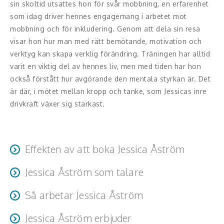
Middagsunderhållning
sin skoltid utsattes hon för svår mobbning, en erfarenhet
som idag driver hennes engagemang i arbetet mot
Musiker
mobbning och för inkludering. Genom att dela sin resa
visar hon hur man med rätt bemötande, motivation och
Something a Little Different
verktyg kan skapa verklig förändring. Träningen har alltid
varit en viktig del av hennes liv, men med tiden har hon
Underhållning
också förstått hur avgörande den mentala styrkan är. Det
är där, i mötet mellan kropp och tanke, som Jessicas inre
Affärsnytta
drivkraft växer sig starkast.
Effektivitet, framgång
Framtid, trender
Effekten av att boka Jessica Åström
Försäljning, marknadsföring, service,
Jessica Åström som talare
Publiken får insikten att förändring är möjlig – ofta
kundfokus
med små medel. Jessicas föreläsningar inspirerar till
Jessica är en engagerande och motiverande föreläsare
Så arbetar Jessica Åström
självförtroende, inre styrka och modet att gå sin egen
Förändring, organisation,
som fångar publiken med sin äkthet och närvaro. Hennes
väg, oavsett vad andra tycker eller säger.
organisationsutveckling
Jessica anpassar varje föreläsning efter målgruppen och
berättelser berör på djupet och skapar ett starkt
Jessica Åström erbjuder