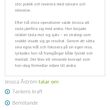
Teamwork, teambuilding, relationer
stor publik och leverera med närvaro och
inlevelse.
Vård, omsorg, beroende
Efter två stora operationer valde Jessica att
Kända personer
sluta jämföra sig med andra. Hon började
istället tävla mot sig själv – en strategi som
Företagsledare
snabbt visade sig ge resultat. Genom att sätta
sina egna mål och fokusera på sin egen resa,
Författare
lyckades hon nå framgångar både fysiskt och
mentalt. Det blev ett vinnande koncept som
Idrottare och äventyrare
hon idag förmedlar vidare till andra.
Kända musiker
Jessica Åström
talar om
:
Skådespelare
Tankens kraft
Alla talare
Bemötande
Alla ämnen