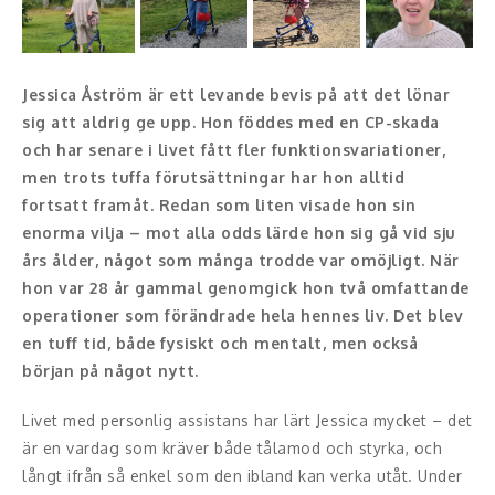
Konferencier
Workshopledare, facilitator
Jessica Åström är ett levande bevis på att det lönar
sig att aldrig ge upp. Hon föddes med en CP-skada
Radio och TV-profiler
och har senare i livet fått fler funktionsvariationer,
men trots tuffa förutsättningar har hon alltid
Underhållning och event
fortsatt framåt. Redan som liten visade hon sin
enorma vilja – mot alla odds lärde hon sig gå vid sju
Event
års ålder, något som många trodde var omöjligt. När
hon var 28 år gammal genomgick hon två omfattande
Humoristiska föredrag
operationer som förändrade hela hennes liv. Det blev
en tuff tid, både fysiskt och mentalt, men också
Ljus och belysning
början på något nytt.
Komiker
Livet med personlig assistans har lärt Jessica mycket – det
är en vardag som kräver både tålamod och styrka, och
Konst
långt ifrån så enkel som den ibland kan verka utåt. Under