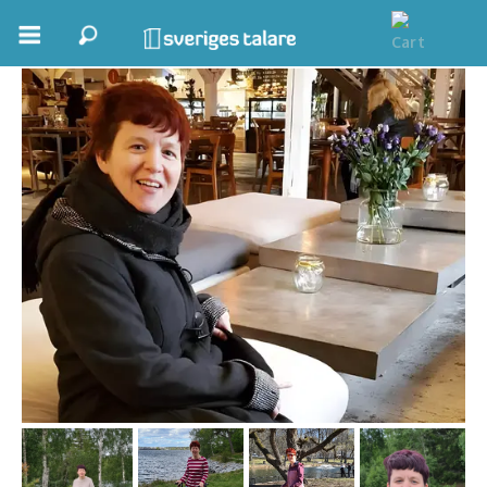
Jessica Åström
Boka ett möte
Samhällsnytta
Inspiration
Inspirerande Föreläsare
Personlig utveckling, målsättning
Life Stories & Trivsel
Keynote
Moderator, konferencier
Moderator