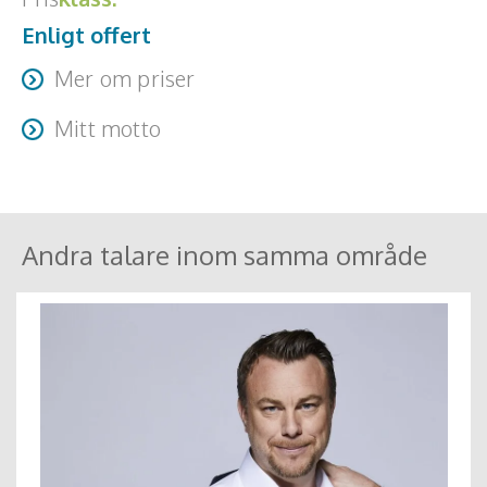
Enligt offert
Mer om priser
Resa + logi tillkommer
Mitt motto
"Att tro på din egen förmåga!"
Andra talare inom samma område