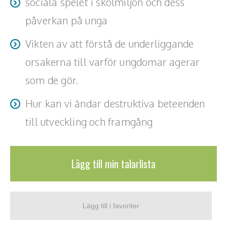
sociala spelet i skolmiljön och dess
Teamwork, teambuilding, relationer
påverkan på unga
Vård, omsorg, beroende
Vikten av att förstå de underliggande
Kända personer
orsakerna till varför ungdomar agerar
Företagsledare
som de gör.
Författare
Hur kan vi ändar destruktiva beteenden
till utveckling och framgång
Idrottare och äventyrare
Kända musiker
Lägg till min talarlista
Skådespelare
Alla talare
Alla ämnen