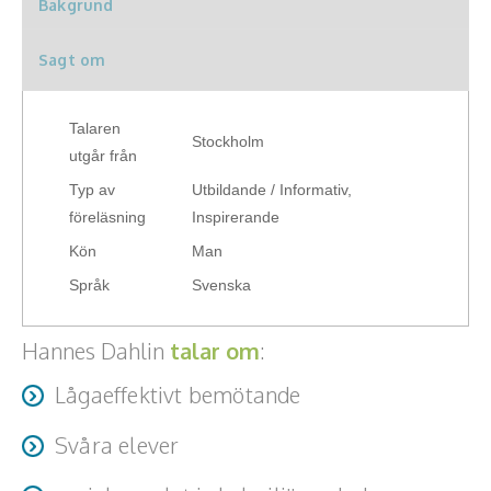
Bakgrund
Hälsa, friskvård
Sagt om
Innovation, kreativitet, entreprenörskap,
intraprenörskap
Talaren
Stockholm
Kommunikation och media
utgår från
Typ av
Utbildande / Informativ,
Ledarskap, medarbetarskap, HR
föreläsning
Inspirerande
Kön
Man
Miljö, hållbar utveckling
Språk
Svenska
Målsättning, motivation, attityd
Hannes Dahlin
talar om
:
Mångfald och integration
Lågaeffektivt bemötande
Omvärld, politik, juridik
Svåra elever
Pedagogik, skola, föräldraskap