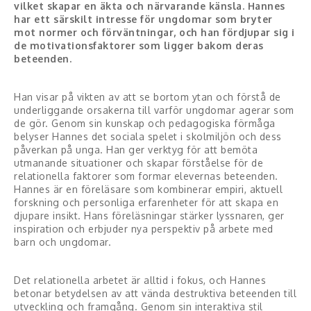
vilket skapar en äkta och närvarande känsla. Hannes
har ett särskilt intresse för ungdomar som bryter
Konferencier
mot normer och förväntningar, och han fördjupar sig i
de motivationsfaktorer som ligger bakom deras
beteenden.
Workshopledare, facilitator
Radio och TV-profiler
Han visar på vikten av att se bortom ytan och förstå de
underliggande orsakerna till varför ungdomar agerar som
Underhållning och event
de gör. Genom sin kunskap och pedagogiska förmåga
belyser Hannes det sociala spelet i skolmiljön och dess
påverkan på unga. Han ger verktyg för att bemöta
Event
utmanande situationer och skapar förståelse för de
relationella faktorer som formar elevernas beteenden.
Humoristiska föredrag
Hannes är en föreläsare som kombinerar empiri, aktuell
forskning och personliga erfarenheter för att skapa en
djupare insikt. Hans föreläsningar stärker lyssnaren, ger
Ljus och belysning
inspiration och erbjuder nya perspektiv på arbete med
barn och ungdomar.
Komiker
Det relationella arbetet är alltid i fokus, och Hannes
Konst
betonar betydelsen av att vända destruktiva beteenden till
utveckling och framgång. Genom sin interaktiva stil