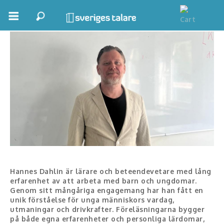
Hannes Dahlin
Boka ett möte
Samhällsnytta
Inspiration
Inspirerande Föreläsare
Personlig utveckling, målsättning
Life Stories & Trivsel
Hannes Dahlin är lärare och beteendevetare med lång
Keynote
erfarenhet av att arbeta med barn och ungdomar.
Genom sitt mångåriga engagemang har han fått en
Moderator, konferencier
unik förståelse för unga människors vardag,
utmaningar och drivkrafter. Föreläsningarna bygger
på både egna erfarenheter och personliga lärdomar,
Moderator