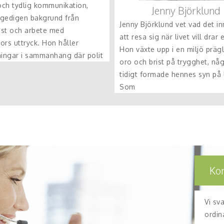
 och tydlig kommunikation,
Jenny Björklund
gedigen bakgrund från
Jenny Björklund vet vad det i
st och arbete med
att resa sig när livet vill drar 
ors uttryck. Hon håller
Hon växte upp i en miljö präg
ningar i sammanhang där polit
oro och brist på trygghet, nå
tidigt formade hennes syn på l
Som
Ko
Vi sv
ordin