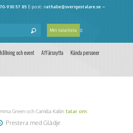
70-930 57 85
E-post: n
athalie@sverigestalare.se
–
Min talarlista
0
hållning och event
Affärsnytta
Kända personer
mma Green och Camilla Kallin
talar om
:
Prestera med Glädje