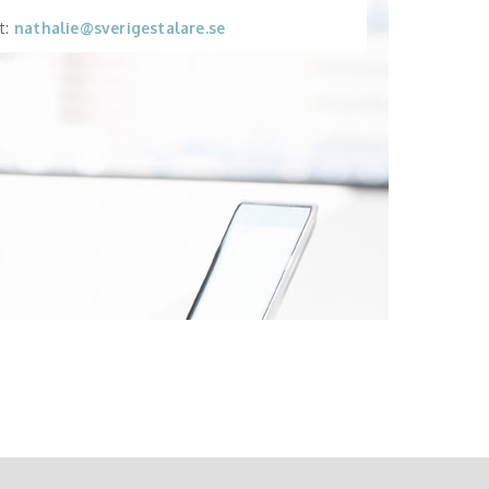
t:
nathalie@sverigestalare.se