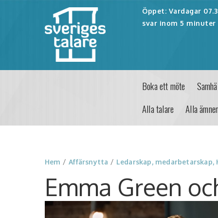
Öppet: Vardagar 07.30
svar inom 5 minuter 
Boka ett möte
Samhäl
Alla talare
Alla ämne
Hem
/
Affärsnytta
/
Ledarskap, medarbetarskap,
Emma Green och 