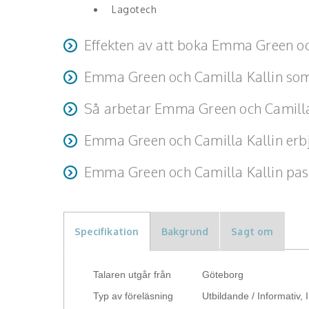
Lagotech
Effekten av att boka Emma Green oc
Emma Green och Camilla Kallin som
Konsten att prestera med glädje genom Design Beha
skapas resultat som håller – över tid.
Trygga och samspelta kompletterar Emma och Camill
Så arbetar Emma Green och Camilla
inspirerande, tydliga och värdeskapande. Med tänk
Emma och Camilla arbetar alltid som ett team
prestigelöshet och generositet.
Emma Green och Camilla Kallin erb
45 - 60 min inspirations föredrag
Emma Green och Camilla Kallin pass
1-2h inspiration med interaktion med deltagarna
Alla tillfällen
halv - heldags workshops
Specifikation
Bakgrund
Sagt om
Talaren utgår från
Göteborg
Typ av föreläsning
Utbildande / Informativ, 