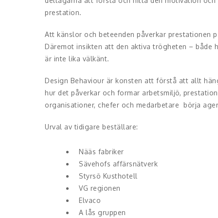
deltagarna att förstå och hitta den motivation och 
prestation.
Att känslor och beteenden påverkar prestationen på 
Däremot insikten att den aktiva trögheten – både ho
är inte lika välkänt.
Design Behaviour är konsten att förstå att allt h
hur det påverkar och formar arbetsmiljö, prestati
organisationer, chefer och medarbetare börja agera 
Urval av tidigare beställare:
Nääs fabriker
Sävehofs affärsnätverk
Styrsö Kusthotell
VG regionen
Elvaco
A lås gruppen