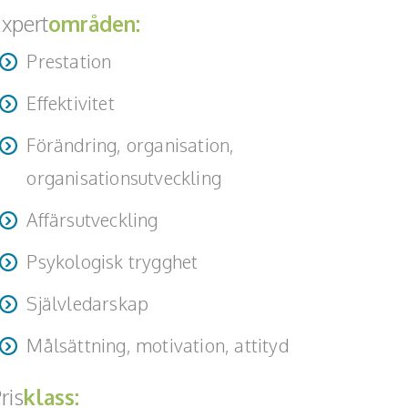
xpert
områden:
Prestation
Effektivitet
Förändring, organisation,
organisationsutveckling
Affärsutveckling
Psykologisk trygghet
Självledarskap
Målsättning, motivation, attityd
ris
klass: