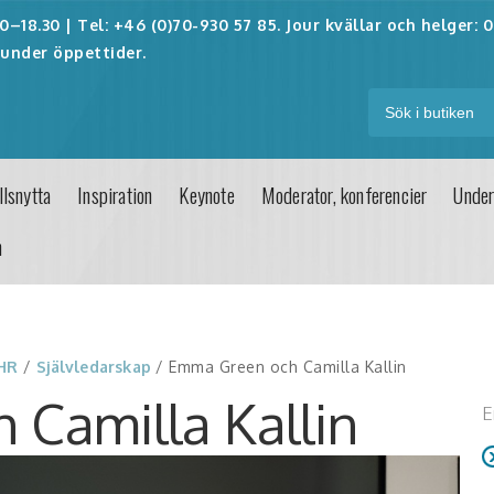
–18.30 | Tel: +46 (0)70-930 57 85. Jour kvällar och helger:
0
under öppettider.
lsnytta
Inspiration
Keynote
Moderator, konferencier
Under
n
 HR
/
Självledarskap
/ Emma Green och Camilla Kallin
Camilla Kallin
E