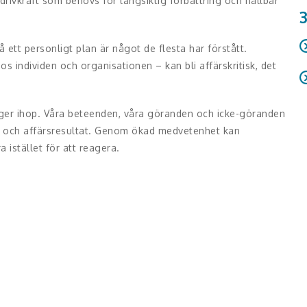
drivkraft som behövs för långsiktig förbättring och hållbar
ett personligt plan är något de flesta har förstått.
s individen och organisationen – kan bli affärskritisk, det
R
"
änger ihop. Våra beteenden, våra göranden och icke-göranden
on och affärsresultat. Genom ökad medvetenhet kan
istället för att reagera.