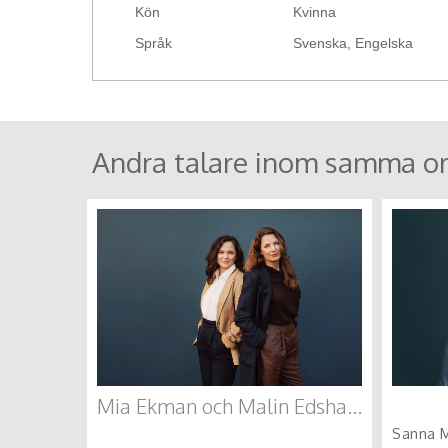
Kön
Kvinna
Språk
Svenska, Engelska
Andra talare inom samma o
Mia Ekman och Malin Edshage
Sanna M