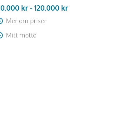
30.000 kr -
120.000
kr
Mer om priser
esa + logi tillkommer
Mitt motto
Seriösa men undviker att vara allvarliga"