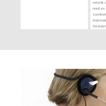
retorik
med en 
scenkon
människ
föreläs