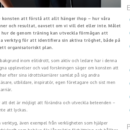
E
konsten att förstå att allt hänger ihop – hur våra
r och resultat, oavsett om vi vill det eller inte. Målet
ill hur de genom träning kan utveckla förmågan att
 verktyg för att identifiera sin aktiva tröghet, både på
ett organisatoriskt plan.
kgrund inom elitidrott, som aktiv och ledare har i denna
 egna upplevelser och vad forskningen säger om konsten att
har efter sina idrottskarriärer samlat på sig andra
läsare, utbildare, inspiratör, egen företagare och sist men
arriär.
att det är möjligt att förändra och utveckla beteenden –
te att lyckas.
 verktyg, även exempel från verkligheten som hjälper
P