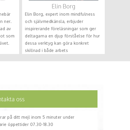
Elin Borg
nnebär
Elin Borg, expert inom mindfulness
en ner.
och självmedkänsla, erbjuder
lad av
inspirerande föreläsningar som ger
got som
deltagarna en djup förståelse för hur
ivet.
dessa verktyg kan göra konkret
skillnad i både arbets
ntakta oss
arar på ditt mejl inom 5 minuter under
arie öppettider 07.30-18.30