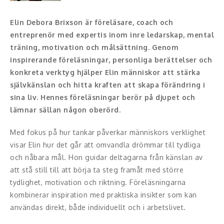
Konferencier
Elin Debora Brixson är föreläsare, coach och
entreprenör med expertis inom inre ledarskap, mental
Workshopledare, facilitator
träning, motivation och målsättning. Genom
inspirerande föreläsningar, personliga berättelser och
Radio och TV-profiler
konkreta verktyg hjälper Elin människor att stärka
självkänslan och hitta kraften att skapa förändring i
Underhållning och event
sina liv. Hennes föreläsningar berör på djupet och
lämnar sällan någon oberörd.
Event
Med fokus på hur tankar påverkar människors verklighet
Humoristiska föredrag
visar Elin hur det går att omvandla drömmar till tydliga
och nåbara mål. Hon guidar deltagarna från känslan av
Ljus och belysning
att stå still till att börja ta steg framåt med större
Komiker
tydlighet, motivation och riktning. Föreläsningarna
kombinerar inspiration med praktiska insikter som kan
Konst
användas direkt, både individuellt och i arbetslivet.