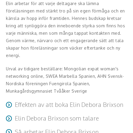
Middagsunderhållning
Elin arbetar för att varje deltagare ska lämna
föreläsningen med stärkt tro på sin egen förmåga och en
Musiker
känsla av hopp inför framtiden. Hennes budskap kretsar
kring att synliggöra den inneboende styrka som finns hos
Something a Little Different
varje människa, men som många tappat kontakten med.
Genom värme, närvaro och ett engagerande sätt att tala
Underhållning
skapar hon föreläsningar som väcker eftertanke och ny
energi.
Affärsnytta
Urval av tidigare beställare: Mongolian expat woman's
Kända personer
networking online, SWEA Marbella Spanien, AHN Svensk-
Nordiska föreningen Fuengirola Spanien,
Företagsledare
Munkagårdsgymnasiet Tvååker Sverige
Författare
Effekten av att boka Elin Debora Brixson
Idrottare och äventyrare
Elin Debora Brixson som talare
Förmåga att skapa förändring i livet. De praktiska
Kända musiker
verktyg som presenteras kan användas direkt för att
Åhörarna fångas av Elins starka berättarförmåga och
Så arbetar Elin Debora Brixson
stärka självkänslan, hitta motivation och utveckla den