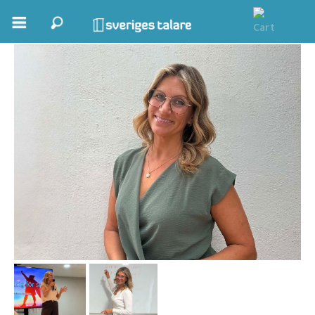
Elin Debora Brixson
Boka ett möte
Samhällsnytta
Inspiration
Inspirerande Föreläsare
Personlig utveckling, målsättning
Life Stories & Trivsel
Keynote
Moderator, konferencier
Moderator