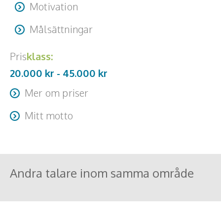
Motivation
Målsättningar
Pris
klass:
20.000 kr -
45.000
kr
Mer om priser
Resa + logi tillkommer
Mitt motto
Inspirera, beröra och väcka den inre kraften
Andra talare inom samma område