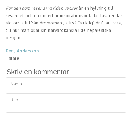
Middagsunderhållning
För den som reser är världen vacker
är en hyllning till
Musiker
resandet och en underbar inspirationsbok där läsaren lär
sig om allt ifrån dromomani, alltså ”sjuklig” drift att resa,
Something a Little Different
till hur man ökar sin närvarokänsla i de nepalesiska
bergen.
Underhållning
Per J Andersson
Affärsnytta
Talare
Kända personer
Skriv en kommentar
Företagsledare
Författare
Idrottare och äventyrare
Kända musiker