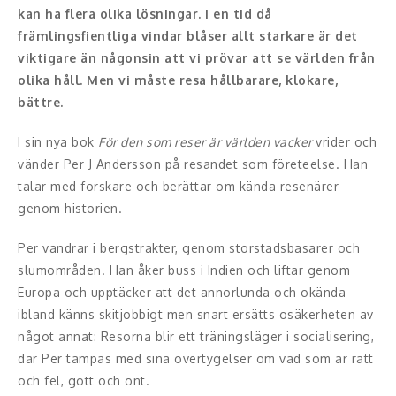
kan ha flera olika lösningar. I en tid då
Konferencier
främlingsfientliga vindar blåser allt starkare är det
viktigare än någonsin att vi prövar att se världen från
Workshopledare, facilitator
olika håll. Men vi måste resa hållbarare, klokare,
bättre.
Radio och TV-profiler
I sin nya bok
För den som reser är världen vacker
vrider och
Underhållning och event
vänder Per J Andersson på resandet som företeelse. Han
talar med forskare och berättar om kända resenärer
Event
genom historien.
Humoristiska föredrag
Per vandrar i bergstrakter, genom storstadsbasarer och
slumområden. Han åker buss i Indien och liftar genom
Ljus och belysning
Europa och upptäcker att det annorlunda och okända
ibland känns skitjobbigt men snart ersätts osäkerheten av
Komiker
något annat: Resorna blir ett träningsläger i socialisering,
där Per tampas med sina övertygelser om vad som är rätt
Konst
och fel, gott och ont.