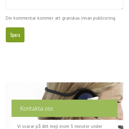
Skådespelare
Din kommentar kommer att granskas innan publicering
Alla talare
Alla ämnen
Spara
Kontakta oss
Vi svarar på ditt mejl inom 5 minuter under