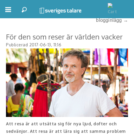
← Tillbaka
Se alla våra
blogginlägg →
Boka ett möte
För den som reser är världen vacker
Samhällsnytta
Publicerad 2017-06-13, 11:16
Inspiration
Inspirerande Föreläsare
Personlig utveckling, målsättning
Life Stories & Trivsel
Keynote
Moderator, konferencier
Att
resa är att utsätta sig för nya ljud, dofter och
sedvänjor. Att resa är att lära sig att samma problem
Moderator