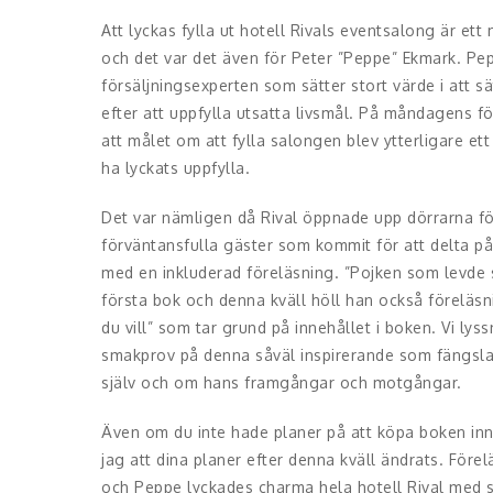
Att lyckas fylla ut hotell Rivals eventsalong är ett
och det var det även för Peter ”Peppe” Ekmark. Pe
försäljningsexperten som sätter stort värde i att s
efter att uppfylla utsatta livsmål. På måndagens fö
att målet om att fylla salongen blev ytterligare et
ha lyckats uppfylla.
Det var nämligen då Rival öppnade upp dörrarna fö
förväntansfulla gäster som kommit för att delta p
med en inkluderad föreläsning. ”Pojken som levde
första bok och denna kväll höll han också föreläsni
du vill” som tar grund på innehållet i boken. Vi lyss
smakprov på denna såväl inspirerande som fängsl
själv och om hans framgångar och motgångar.
Även om du inte hade planer på att köpa boken inna
jag att dina planer efter denna kväll ändrats. Förel
och Peppe lyckades charma hela hotell Rival med s