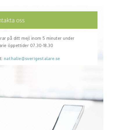
ntakta oss
arar på ditt mejl inom 5 minuter under
arie öppettider 07.30-18.30
t:
nathalie@sverigestalare.se