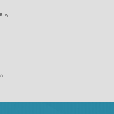
dling
83