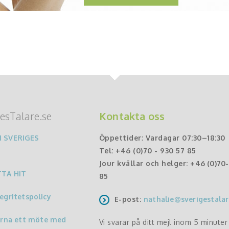
esTalare.se
Kontakta oss
 SVERIGES
Öppettider
:
Vardagar 07:30–18:30
Tel:
+46 (0)70 - 930 57 85
Jour kvällar och helger:
+46 (0)70
TTA HIT
85
egritetspolicy
E-post:
nathalie@sverigestalar
ärna ett möte med
Vi svarar på ditt mejl inom 5 minute