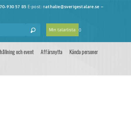
70-930 57 85
E-post: n
athalie@sverigestalare.se
–
Min talarlista
0
hållning och event
Affärsnytta
Kända personer