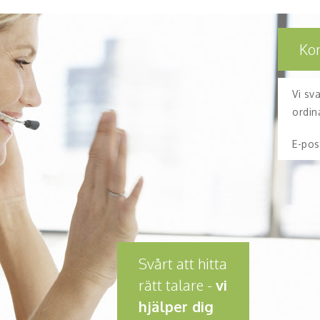
Ko
Vi sv
ordin
E-pos
Svårt att hitta
rätt talare -
vi
hjälper dig