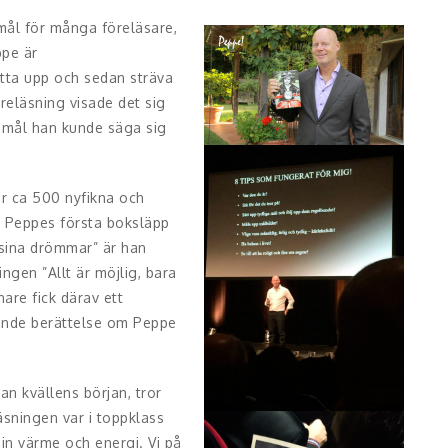
 mål för många föreläsare,
ppe är
ätta upp och sedan sträva
reläsning visade det sig
t mål han kunde säga sig
r ca 500 nyfikna och
å Peppes första boksläpp
 sina drömmar” är han
ngen ”Allt är möjlig, bara
nare fick därav ett
ande berättelse om Peppe
n kvällens början, tror
äsningen var i toppklass
in värme och energi. Vi på