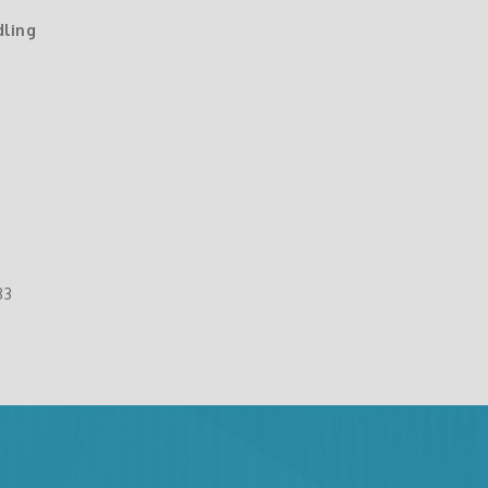
dling
83