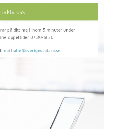
ntakta oss
arar på ditt mejl inom 5 minuter under
arie öppettider 07.30-18.30
t:
nathalie@sverigestalare.se