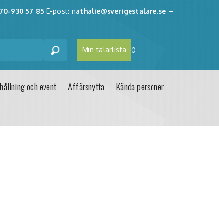
70-930 57 85
E-post: n
athalie@sverigestalare.se
–
Min talarlista
0
hållning och event
Affärsnytta
Kända personer