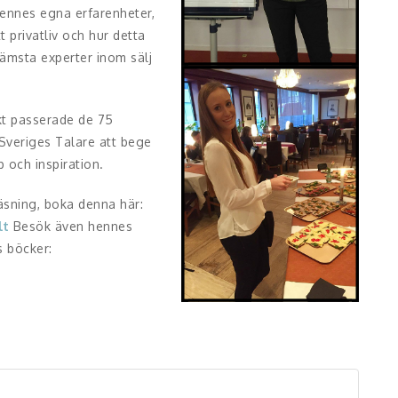
hennes egna erfarenheter,
t privatliv och hur detta
främsta experter inom sälj
kt passerade de 75
 Sveriges Talare att bege
p och inspiration.
läsning, boka denna här:
lt
Besök även hennes
s böcker: