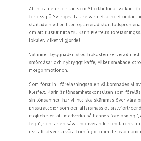
Att hitta i en storstad som Stockholm är välkänt för
för oss på Sveriges Talare var detta inget undan
startade med en liten oplanerad storstadspromen
om att tillslut hitta till Karin Klerfelts föreläsning
lokaler, vilket vi gjorde!
Väl inne i byggnaden stod frukosten serverad med e
smörgåsar och nybryggt kaffe, vilket smakade otrol
morgonmotionen.
Som först in i föreläsningssalen välkomnades vi a
Klerfelt. Karin är lönsamhetskonsulten som förelä
sin lönsamhet, hur vi inte ska skämmas över våra pr
prisstrategier som ger affärsmässigt självförtroen
möjligheten att medverka på hennes föreläsning ”Ja
fega”, som är en såväl motiverande som lärorik fö
oss att utveckla våra förmågor inom de ovannäm