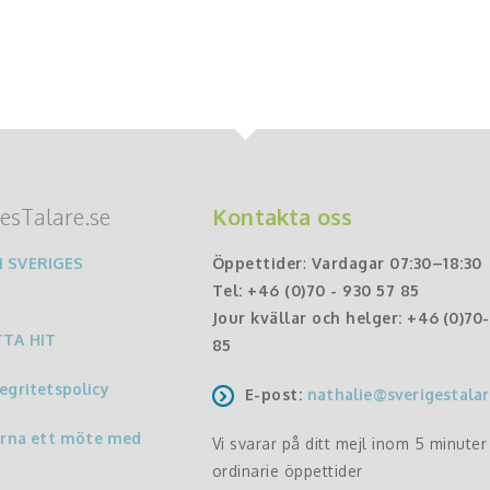
esTalare.se
Kontakta oss
 SVERIGES
Öppettider
:
Vardagar 07:30–18:30
Tel:
+46 (0)70 - 930 57 85
Jour kvällar och helger:
+46 (0)70
TTA HIT
85
egritetspolicy
E-post:
nathalie@sverigestalar
ärna ett möte med
Vi svarar på ditt mejl inom 5 minute
ordinarie öppettider