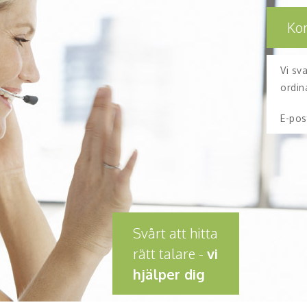
Ko
Vi sv
ordin
E-pos
Svårt att hitta
rätt talare -
vi
hjälper dig