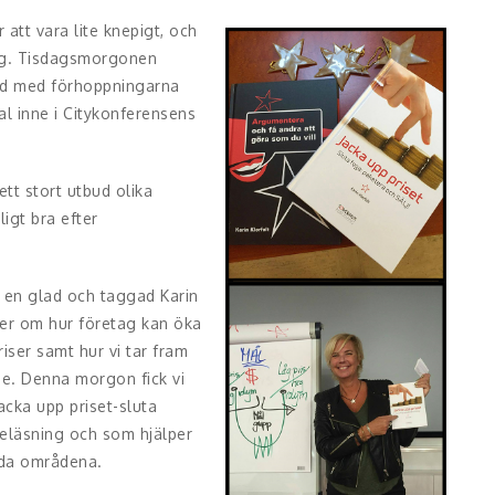
 att vara lite knepigt, och
tag. Tisdagsmorgonen
ad med förhoppningarna
ssal inne i Citykonferensens
tt stort utbud olika
igt bra efter
v en glad och taggad Karin
ser om hur företag kan öka
iser samt hur vi tar fram
de. Denna morgon fick vi
cka upp priset-sluta
reläsning och som hjälper
nda områdena.