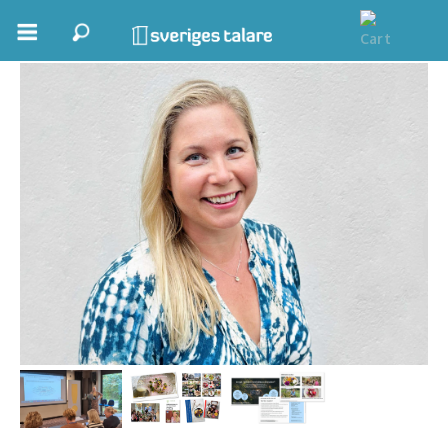
Bianca Brandon-Cox
Boka ett möte
Samhällsnytta
Inspiration
Inspirerande Föreläsare
Personlig utveckling, målsättning
Life Stories & Trivsel
Keynote
Moderator, konferencier
Moderator