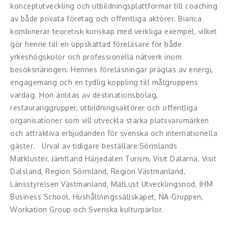
Middagsunderhållning
konceptutveckling och utbildningsplattformar till coaching
av både privata företag och offentliga aktörer. Bianca
Musiker
kombinerar teoretisk kunskap med verkliga exempel, vilket
gör henne till en uppskattad föreläsare för både
Something a Little Different
yrkeshögskolor och professionella nätverk inom
besöksnäringen. Hennes föreläsningar präglas av energi,
Underhållning
engagemang och en tydlig koppling till målgruppens
vardag. Hon anlitas av destinationsbolag,
Affärsnytta
restauranggrupper, utbildningsaktörer och offentliga
Effektivitet, framgång
organisationer som vill utveckla starka platsvarumärken
och attraktiva erbjudanden för svenska och internationella
Framtid, trender
gäster. Urval av tidigare beställare:Sörmlands
Matkluster, Jämtland Härjedalen Turism, Visit Dalarna, Visit
Försäljning, marknadsföring, service,
Dalsland, Region Sörmland, Region Västmanland,
kundfokus
Länsstyrelsen Västmanland, MatLust Utvecklingsnod, IHM
Business School, Hushållningssällskapet, NA-Gruppen,
Förändring, organisation,
Workation Group och Svenska kulturpärlor.
organisationsutveckling