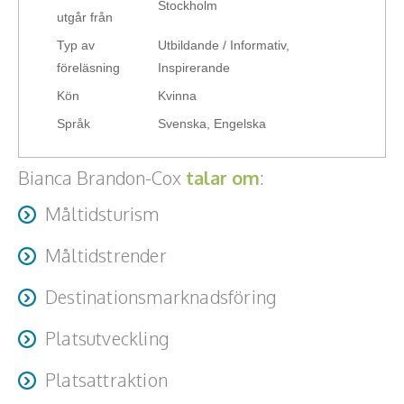
Stockholm
- Måltidsturismens potential och trender att dra nytta av
Teamwork, teambuilding, relationer
utgår från
- AI som hjälpverktyg
Typ av
Utbildande / Informativ,
Vård, omsorg, beroende
- Så ökar du din synlighet – marknadsföring som ger
föreläsning
Inspirerande
effekt direkt
Kända personer
Kön
Kvinna
Språk
Svenska, Engelska
Företagsledare
Bianca Brandon-Cox
talar om
:
Författare
Måltidsturism
Idrottare och äventyrare
Måltidstrender
Kända musiker
Destinationsmarknadsföring
Skådespelare
Platsutveckling
Alla talare
Platsattraktion
Alla ämnen