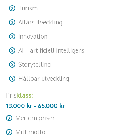
Turism
Affärsutveckling
Innovation
AI – artificiell intelligens
Storytelling
Hållbar utveckling
Pris
klass:
18.000 kr -
65.000
kr
Mer om priser
- Föreläsning (10 min – 1 h): 18 000 – 25 000 kr -
Mitt motto
Workshop halvdag: 30 000 – 45 000 kr - Workshop