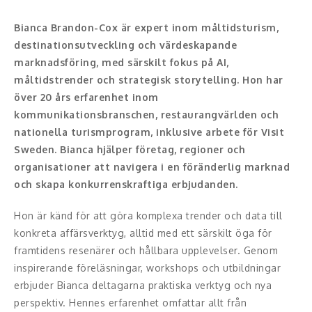
Konferencier
Bianca Brandon-Cox är expert inom måltidsturism,
destinationsutveckling och värdeskapande
Workshopledare, facilitator
marknadsföring, med särskilt fokus på AI,
måltidstrender och strategisk storytelling. Hon har
Radio och TV-profiler
över 20 års erfarenhet inom
kommunikationsbranschen, restaurangvärlden och
Underhållning och event
nationella turismprogram, inklusive arbete för Visit
Sweden. Bianca hjälper företag, regioner och
Event
organisationer att navigera i en föränderlig marknad
och skapa konkurrenskraftiga erbjudanden.
Humoristiska föredrag
Hon är känd för att göra komplexa trender och data till
Ljus och belysning
konkreta affärsverktyg, alltid med ett särskilt öga för
framtidens resenärer och hållbara upplevelser. Genom
Komiker
inspirerande föreläsningar, workshops och utbildningar
Konst
erbjuder Bianca deltagarna praktiska verktyg och nya
perspektiv. Hennes erfarenhet omfattar allt från