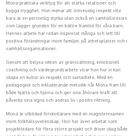
Middagsunderhållning
Mona praktiska verktyg för att stärka relationer och
bygga trygghet. Hon menar att ömsesidig respekt inte
Musiker
bara är en personlig styrka utan också en samhällsresurs
som lägger grunden för en bättre framtid för våra barn.
Something a Little Different
Hennes arbete har redan inspirerat många och lett till
positiva förändringar inom familjer, på arbetsplatser och i
Underhållning
samhällsorganisationer.
Affärsnytta
Genom att belysa vikten av gränssättning, emotionell
coachning och värdegrundsarbete visar hon hur vi kan
Effektivitet, framgång
skapa en kultur av respekt och samarbete. Med en
pedagogisk och inkluderande metodik når Mona fram till
Framtid, trender
både hjärta och hjärna och ger sina åhörare kraft att
Försäljning, marknadsföring, service,
påverka sina egna och andras liv i positiv riktning.
kundfokus
Mona är utbildad förskollärare med en magisterexamen
Förändring, organisation,
inom folkhälsovetenskap. Hon har även arbetat som
organisationsutveckling
projektledare för flera större projekt och driver idag både