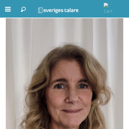
Mona Hedström
Boka ett möte
Samhällsnytta
Inspiration
Inspirerande Föreläsare
Personlig utveckling, målsättning
Life Stories & Trivsel
Keynote
Moderator, konferencier
Moderator