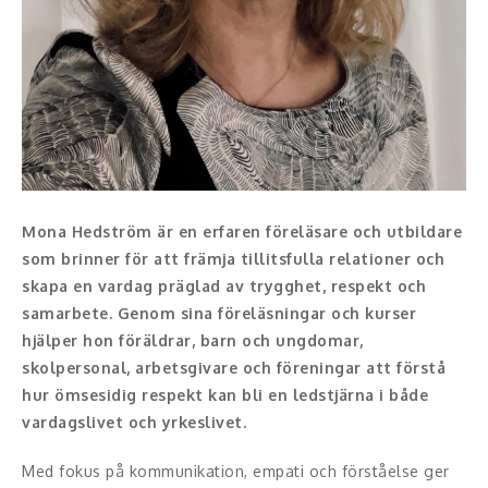
Konferencier
Workshopledare, facilitator
Radio och TV-profiler
Underhållning och event
Mona Hedström är en erfaren föreläsare och utbildare
Event
som brinner för att främja tillitsfulla relationer och
skapa en vardag präglad av trygghet, respekt och
Humoristiska föredrag
samarbete. Genom sina föreläsningar och kurser
hjälper hon föräldrar, barn och ungdomar,
Ljus och belysning
skolpersonal, arbetsgivare och föreningar att förstå
Komiker
hur ömsesidig respekt kan bli en ledstjärna i både
vardagslivet och yrkeslivet.
Konst
Med fokus på kommunikation, empati och förståelse ger