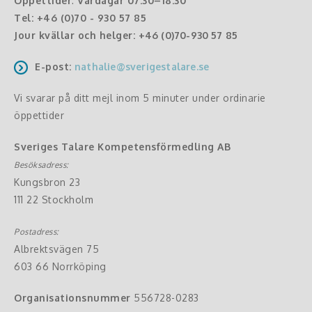
Öppettider
:
Vardagar 07:30–18:30
Tel:
+46 (0)70 - 930 57 85
Jour kvällar och helger:
+46 (0)70-930 57 85
E-post:
nathalie@sverigestalare.se
Vi svarar på ditt mejl inom 5 minuter under ordinarie
öppettider
Sveriges Talare Kompetensförmedling AB
Besöksadress:
Kungsbron 23
111 22 Stockholm
Postadress:
Albrektsvägen 75
603 66 Norrköping
Organisationsnummer
556728-0283