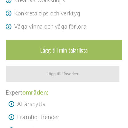
Hälsa, friskvård
Konkreta tips och verktyg
Innovation, kreativitet, entreprenörskap,
Våga vinna och våga förlora
intraprenörskap
Kommunikation och media
Lägg till min talarlista
Ledarskap, medarbetarskap, HR
Miljö, hållbar utveckling
Målsättning, motivation, attityd
Expert
områden:
Mångfald och integration
Affärsnytta
Omvärld, politik, juridik
Framtid, trender
Pedagogik, skola, föräldraskap