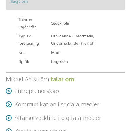
Sagt om
Middagsunderhållning
Musiker
Talaren
Stockholm
utgår från
Something a Little Different
Typ av
Utbildande / Informativ,
Underhållning
föreläsning
Underhållande, Kick-off
Kön
Man
Affärsnytta
Språk
Engelska
Effektivitet, framgång
Mikael Ahlström
talar om
:
Framtid, trender
Entreprenörskap
Försäljning, marknadsföring, service,
Kommunikation i sociala medier
kundfokus
Affärsutveckling i digitala medier
Förändring, organisation,
organisationsutveckling
Kreativa workshops