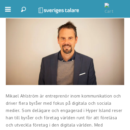
Mikael Ahlström
Boka ett möte
Samhällsnytta
Inspiration
Inspirerande Föreläsare
Personlig utveckling, målsättning
Life Stories & Trivsel
Mikael Ahlström är entreprenör inom kommunikation och
Keynote
driver flera byråer med fokus på digitala och sociala
medier. Som delägare och engagerad i Hyper Island reser
Moderator, konferencier
han till byråer och företag världen runt för att föreläsa
och utveckla företag i den digitala världen. Med
Moderator