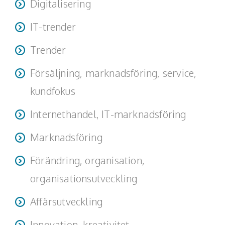
Digitalisering
Teamwork, teambuilding, relationer
IT-trender
Vård, omsorg, beroende
Trender
Kända personer
Försäljning, marknadsföring, service,
Företagsledare
kundfokus
Författare
Internethandel, IT-marknadsföring
Idrottare och äventyrare
Marknadsföring
Kända musiker
Förändring, organisation,
Skådespelare
organisationsutveckling
Alla talare
Affärsutveckling
Alla ämnen
Innovation, kreativitet,