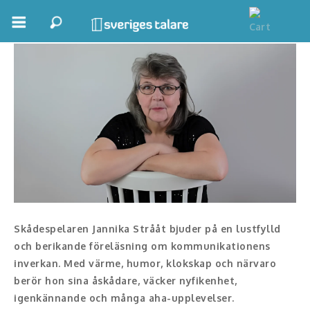
Jannika Strååt
Boka ett möte
Samhällsnytta
Inspiration
Inspirerande Föreläsare
Personlig utveckling, målsättning
Life Stories & Trivsel
Skådespelaren Jannika Strååt bjuder på en lustfylld
och berikande föreläsning om kommunikationens
Keynote
inverkan. Med värme, humor, klokskap och närvaro
berör hon sina åskådare, väcker nyfikenhet,
Moderator, konferencier
igenkännande och många aha-upplevelser.