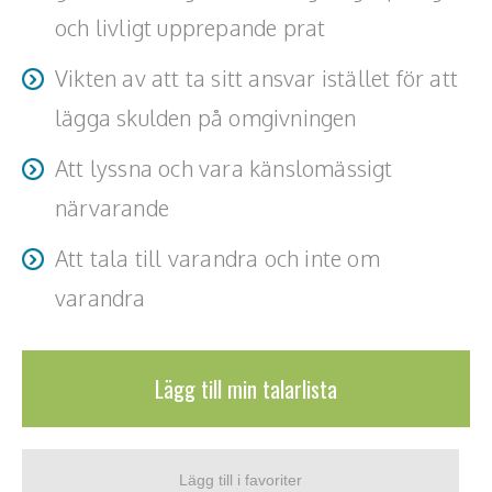
och livligt upprepande prat
Teamwork, teambuilding, relationer
Vikten av att ta sitt ansvar istället för att
Vård, omsorg, beroende
lägga skulden på omgivningen
Kända personer
Att lyssna och vara känslomässigt
Företagsledare
närvarande
Författare
Att tala till varandra och inte om
Idrottare och äventyrare
varandra
Kända musiker
Skådespelare
Lägg till min talarlista
Alla talare
Alla ämnen