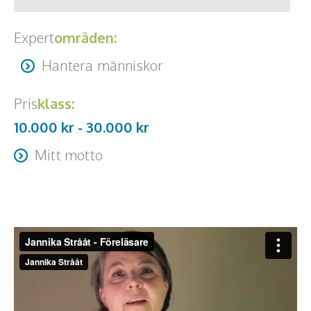
Expert
områden:
Hantera människor
Pris
klass:
10.000 kr -
30.000
kr
Mitt motto
”När visdom och kunskap går hand i hand, så blommar det
i dess spår.”