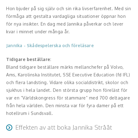
Moderator
Hon bjuder på sig själv och sin rika livserfarenhet. Med sin
Konferencier
förmåga att gestalta vardagliga situationer öppnar hon
för nya insikter. En dag med Jannika påverkar och lever
Workshopledare, facilitator
kvar i minnet under många år.
Radio och TV-profiler
Jannika - Skådespelerska och föreläsare
Underhållning och event
Tidigare beställare
:
Bland tidigare beställare märks mellanchefer på Volvo,
Event
Ams, Karolinska Institutet, SSE Executive Education (fd IFL)
och flera landsting. Vidare olika socialdistrikt, skolor och
Humoristiska föredrag
sjukhus i hela landet. Den största grupp hon föreläst för
var en ”Världskongress för stammare” med 700 deltagare
Ljus och belysning
från hela världen. Den minsta var för fyra damer på ett
hotellrum i Sundsvall.
Komiker
Effekten av att boka Jannika Strååt
Konst