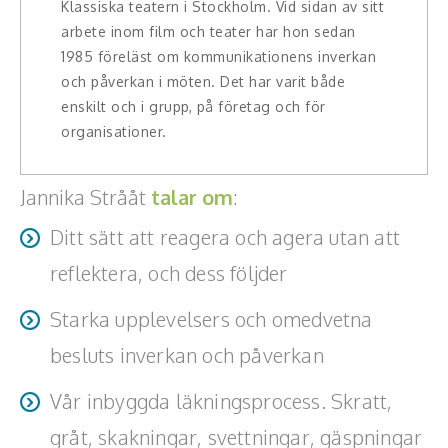
Klassiska teatern i Stockholm. Vid sidan av sitt
arbete inom film och teater har hon sedan
Hälsa, friskvård
1985 föreläst om kommunikationens inverkan
Innovation, kreativitet, entreprenörskap,
och påverkan i möten. Det har varit både
intraprenörskap
enskilt och i grupp, på företag och för
organisationer.
Kommunikation och media
Jannika Strååt
talar om
:
Ledarskap, medarbetarskap, HR
Ditt sätt att reagera och agera utan att
Miljö, hållbar utveckling
reflektera, och dess följder
Målsättning, motivation, attityd
Starka upplevelsers och omedvetna
Mångfald och integration
besluts inverkan och påverkan
Omvärld, politik, juridik
Vår inbyggda läkningsprocess. Skratt,
Pedagogik, skola, föräldraskap
gråt, skakningar, svettningar, gäspningar