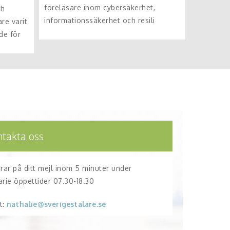
föreläsare inom cybersäkerhet,
ch
informationssäkerhet och resili
re varit
de för
ntakta oss
arar på ditt mejl inom 5 minuter under
arie öppettider 07.30-18.30
t:
nathalie@sverigestalare.se