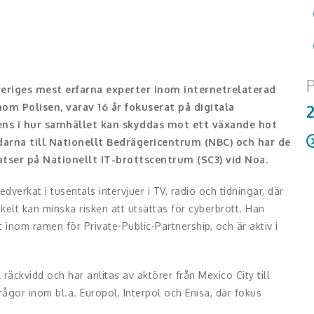
P
eriges mest erfarna experter inom internetrelaterad
nom Polisen, varav 16 år fokuserat på digitala
tens i hur samhället kan skyddas mot ett växande hot
darna till Nationellt Bedrägericentrum (NBC) och har de
tser på Nationellt IT-brottscentrum (SC3) vid Noa.
R
rkat i tusentals intervjuer i TV, radio och tidningar, där
kelt kan minska risken att utsättas för cyberbrott. Han
t inom ramen för Private-Public-Partnership, och är aktiv i
 räckvidd och har anlitas av aktörer från Mexico City till
rågor inom bl.a. Europol, Interpol och Enisa, där fokus