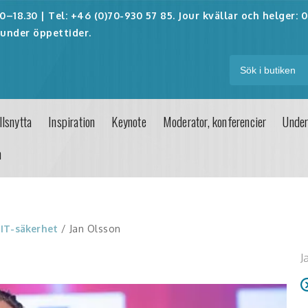
–18.30 | Tel: +46 (0)70-930 57 85. Jour kvällar och helger:
0
under öppettider.
lsnytta
Inspiration
Keynote
Moderator, konferencier
Under
n
/
IT-säkerhet
/ Jan Olsson
J