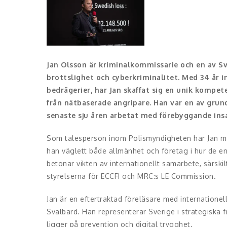
Jan Olsson är kriminalkommissarie och en av Sv
brottslighet och cyberkriminalitet. Med 34 år i
bedrägerier, har Jan skaffat sig en unik kompe
från nätbaserade angripare. Han var en av grun
senaste sju åren arbetat med förebyggande insa
Som talesperson inom Polismyndigheten har Jan medve
han väglett både allmänhet och företag i hur de en
betonar vikten av internationellt samarbete, särskil
styrelserna för ECCFI och MRC:s LE Commission.
Jan är en eftertraktad föreläsare med internationell
Svalbard. Han representerar Sverige i strategiska f
ligger på prevention och digital trygghet.