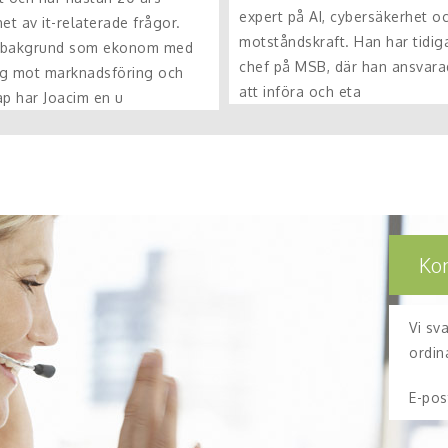
expert på AI, cybersäkerhet o
et av it-relaterade frågor.
motståndskraft. Han har tidiga
 bakgrund som ekonom med
chef på MSB, där han ansvara
ing mot marknadsföring och
att införa och eta
ap har Joacim en u
Ko
Vi sv
ordin
E-pos