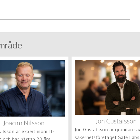
mråde
Jon Gustafsson
Joacim Nilsson
Jon Gustafsson är grundare av
ilsson är expert inom IT-
säkerhetsföretaget Safe Labs
t och har nästan 20 års