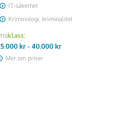
IT-säkerhet
Kriminologi, kriminalitet
ris
klass:
25.000 kr -
40.000
kr
Mer om priser
esa + logi tillkommer