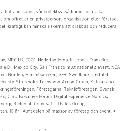
la hotlandskapet, vår kollektiva sårbarhet och vilka
 om offret är en privatperson, organisation eller företag.
del, kraftigt kan minska riskerna att drabbas och reducera
x, MRC UK, ECCFI Nederländerna, Interpol i Frankrike,
 eID i Mexico City, San Fransico multinationellt event, NCA
ien, Nordea, Handelsbanken, SEB, Swedbank, flertalet
 Security, Stockholm Techshow, Accon Group, XL Insurance
kringsföreningen, Företagarna, Teknikföretagen, Svensk
sen, CISO Executive Forum, Digital Experience Nordics,
Energi, Radpoint, Creditsafe, Thales Group,
en, 10 år i Almedalen på massor av företag och event, +