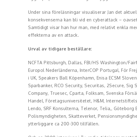
Under sina föreläsningar visualiserar Jan det aktuel
konsekvenserna kan bli vid en cyberattack – oavsett
Samtidigt visar han hur man, med relativt enkla me
effekterna av en attack.
Urval av tidigare beställare:
NCFTA Pittsburgh, Dallas, FBI/HS Washington/Fairfa
Europol Nederländerna, InterCOP Portugal, För Freja
i UK, Speakers Ball Köpenhamn, Enisa ECSM Sloven
Sparbanker, RCO Security, Securitas, 2Secure, Sig
Company, Truesec, Cparta, Folksam, Svenska Försä
Handel, Företagsuniversitetet, H&M, Internetstiftel
Lendo, SRF Konsulterna, Telenor, Telia,, Göteborg 
Polismyndigheten, Skatteverket, Pensionsmyndighet
ytterliggare ca 200-300 tillfällen.