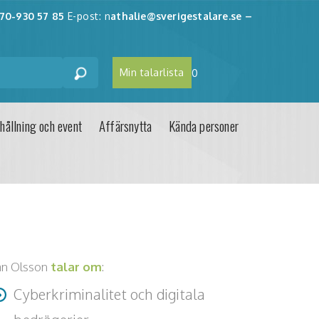
70-930 57 85
E-post: n
athalie@sverigestalare.se
–
Min talarlista
0
hållning och event
Affärsnytta
Kända personer
an Olsson
talar om
:
Cyberkriminalitet och digitala