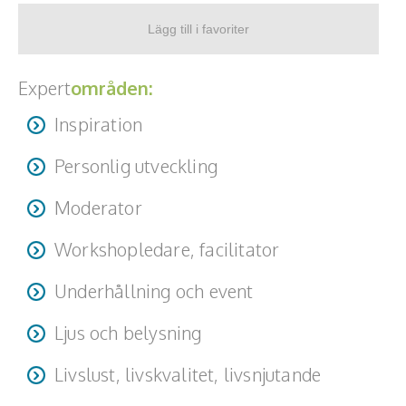
Teamwork, teambuilding, relationer
Vård, omsorg, beroende
Expert
områden:
Kända personer
Inspiration
Företagsledare
Personlig utveckling
Författare
Moderator
Idrottare och äventyrare
Workshopledare, facilitator
Kända musiker
Underhållning och event
Skådespelare
Ljus och belysning
Alla talare
Livslust, livskvalitet, livsnjutande
Alla ämnen