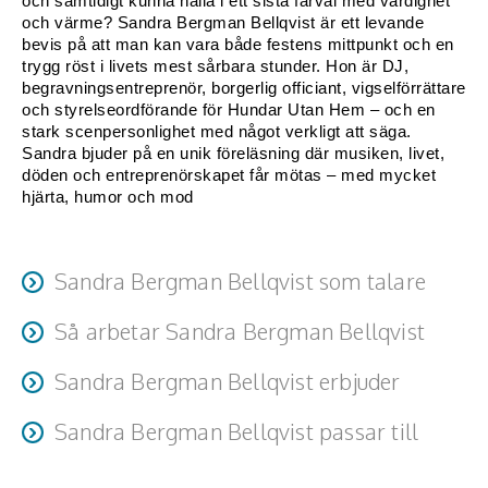
och samtidigt kunna hålla i ett sista farväl med värdighet 
och värme? Sandra Bergman Bellqvist är ett levande 
Konferencier
bevis på att man kan vara både festens mittpunkt och en 
trygg röst i livets mest sårbara stunder. Hon är DJ, 
begravningsentreprenör, borgerlig officiant, vigselförrättare 
Workshopledare, facilitator
och styrelseordförande för Hundar Utan Hem – och en 
stark scenpersonlighet med något verkligt att säga. 
Radio och TV-profiler
Sandra bjuder på en unik föreläsning där musiken, livet, 
döden och entreprenörskapet får mötas – med mycket 
Underhållning och event
hjärta, humor och mod
Event
Sandra Bergman Bellqvist som talare
Humoristiska föredrag
Sandra är rak, varm och oförglömlig. Med glimten i ögat,
Så arbetar Sandra Bergman Bellqvist
Ljus och belysning
mycket humor och full närvaro skapar hon en stämning
Sandra anpassar alltid sin föreläsning till publik och
som får publiken att både skratta, tänka – och känna.
Sandra Bergman Bellqvist erbjuder
Komiker
sammanhang. Hon talar direkt från hjärtat och förmedlar
Föreläsningar om att hitta sin väg i livet – eller skapa en
energi, äkthet och livslust – oavsett om temat är dans
Sandra Bergman Bellqvist passar till
Konst
ny
eller död.
Begravningar