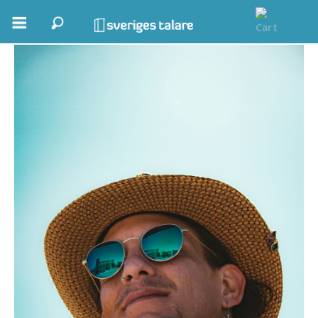
rk-stor
Boka ett möte
Samhällsnytta
Inspiration
Inspirerande Föreläsare
Personlig utveckling, målsättning
Life Stories & Trivsel
Keynote
Moderator, konferencier
Moderator