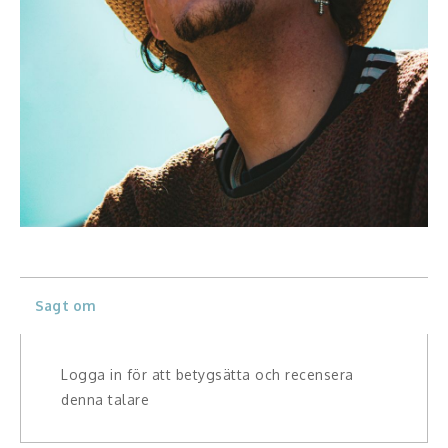
Konferencier
Workshopledare, facilitator
Radio och TV-profiler
Underhållning och event
Event
Humoristiska föredrag
Sagt om
Ljus och belysning
Komiker
Logga in för att betygsätta och recensera
denna talare
Konst