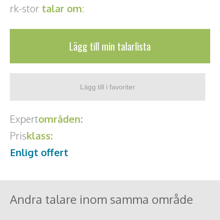
Middagsunderhållning
rk-stor
talar om
:
Musiker
Lägg till min talarlista
Something a Little Different
Underhållning
Affärsnytta
Kända personer
Expert
områden:
Pris
klass:
Företagsledare
Enligt offert
Författare
Idrottare och äventyrare
Andra talare inom samma område
Kända musiker