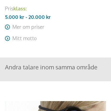
Pris
klass:
5.000 kr -
20.000
kr
Mer om priser
Resa + logi tillkommer
Mitt motto
Du kan inte gå tillbaka och ändra början, men du kan börja
där du är och ändra slutet.
Andra talare inom samma område