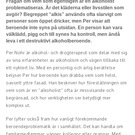
Frågan om vem som egentligen är en alkoholist
problematiseras. Är det kläderna eller livsstilen som
Konferencier
avgör? Begreppet “alkis” används ofta slarvigt om
personer som öppet dricker, men Per visar att
Workshopledare, facilitator
beroende inte syns på utsidan. En person kan vara
välklädd, pigg och till synes ha kontroll, men ändå
Radio och TV-profiler
leva i ett destruktivt alkoholberoende.
Per Nohr är alkohol- och drogterapeut som delar med sig
Underhållning och event
av sina erfarenheter av alkoholism och vägen tillbaka till
Event
ett nyktert liv. Med en personlig och ärlig berättelse
belyser Per hur beroende kan drabba vem som helst,
Humoristiska föredrag
oavsett yttre fasad. Han beskriver hur föreställningen om
vem som är en “alkoholist” ofta är missvisande och
Ljus och belysning
begränsad, och hur verkligheten ser betydligt mer
komplex ut.
Komiker
Per lyfter också fram hur vanligt förekommande
Konst
beroendeproblematik är i samhället. Det kan handla om
familjemedlemmar, vänner, kollegor eller grannar. Med