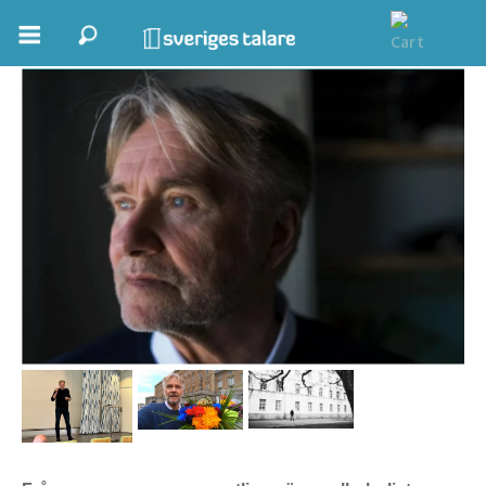
Per Nohr
Boka ett möte
Samhällsnytta
Inspiration
Inspirerande Föreläsare
Personlig utveckling, målsättning
Life Stories & Trivsel
Keynote
Moderator, konferencier
Moderator