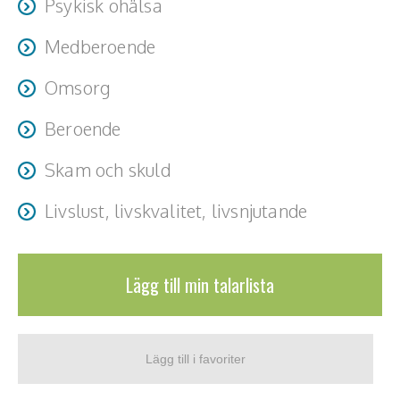
Psykisk ohälsa
Medberoende
Omsorg
Beroende
Skam och skuld
Livslust, livskvalitet, livsnjutande
Att hitta livslusten livskvalitén och livsnjutande när
dimmorna lättat
Lägg till min talarlista