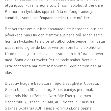
Middagsunderhållning
utgångspunkt i sina egna tolv år som alkoholist beskriver
Per hur han lyckades upprätthålla en fungerande yta
Musiker
samtidigt som han kämpade med sitt inre mörker.
Something a Little Different
Per berättar om hur han hamnade i ett beroende, hur det
påverkade hans liv och framför allt hans två söner, samt
Underhållning
hur han lyckades ta sig ur sitt alkoholberoende. Han delar
Affärsnytta
öppet med sig av de konsekvenser som hans alkoholism
förde med sig – konsekvenser som han fortfarande lever
Effektivitet, framgång
med. Samtidigt uttrycker Per en tacksamhet över hur
erfarenheterna har format honom till den person han är
Framtid, trender
idag.
Försäljning, marknadsföring, service,
Urval av tidigare beställare: Sportfastigheter Uppsala,
kundfokus
Gamla Upsala SK´s damlag, Sirius bandys personal,
Upplands Idrottsförbund, Norrtälje Energi, Holmen
Förändring, organisation,
Pappersbruk, Fresenius Kabi, ABF Norrtälje, Klass 8 i
organisationsutveckling
Saxnäs Skola via ABF, Tierps kommun.Egna öppna