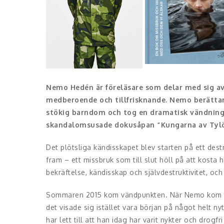
Nemo Hedén är föreläsare som delar med sig av
medberoende och tillfrisknande. Nemo berättar
stökig barndom och tog en dramatisk vändning 
skandalomsusade dokusåpan “Kungarna av Tylö
Det plötsliga kändisskapet blev starten på ett des
fram – ett missbruk som till slut höll på att kosta
bekräftelse, kändisskap och självdestruktivitet, och 
Sommaren 2015 kom vändpunkten. När Nemo kom till
det visade sig istället vara början på något helt n
har lett till att han idag har varit nykter och drogfri 