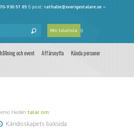
70-930 57 85
E-post: n
athalie@sverigestalare.se
–
Min talarlista
0
hållning och event
Affärsnytta
Kända personer
emo Hedén
talar om
:
Kändisskapets baksida