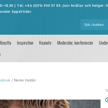
–18.30 | Tel: +46 (0)70-930 57 85. Jour kvällar och helger:
0
under öppettider.
lsnytta
Inspiration
Keynote
Moderator, konferencier
Under
n
ssbruk
/ Nemo Hedén
N