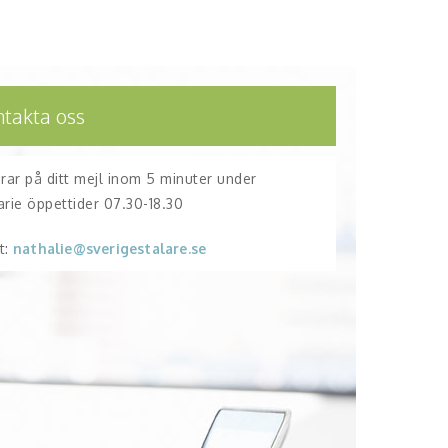
ntakta oss
arar på ditt mejl inom 5 minuter under
arie öppettider 07.30-18.30
t:
nathalie@sverigestalare.se