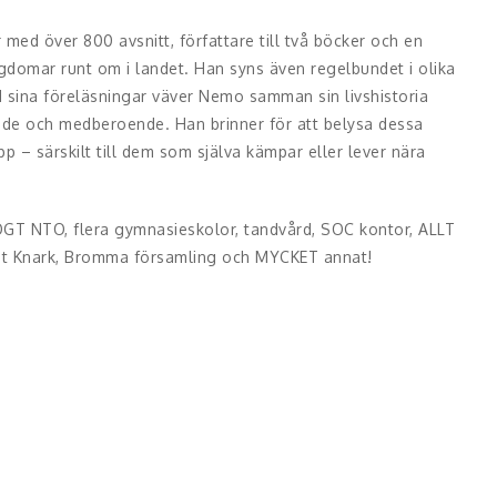
med över 800 avsnitt, författare till två böcker och en
domar runt om i landet. Han syns även regelbundet i olika
I sina föreläsningar väver Nemo samman sin livshistoria
ende och medberoende. Han brinner för att belysa dessa
p – särskilt till dem som själva kämpar eller lever nära
IOGT NTO, flera gymnasieskolor, tandvård, SOC kontor, ALLT
t Knark, Bromma församling och MYCKET annat!
Den skapar tacksamhet, nya perspektiv och ökad kunskap
en väcker eftertanke och engagemang hos publiken.
d stark inlevelse. Han är personlig, öppen och ärlig i sitt
kt när ämnet kräver det. Med karisma och närvaro fångar han
s berättelse och närvaro står i centrum. Han behöver i regel
åde inspirerar och berör på djupet.
ing. I vissa sammanhang, särskilt för ungdomar, kan han