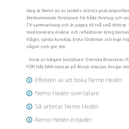
Idag är Nemo en av landets största podcastprofiler 
återkommande föreläsare för både företag och ung
TV-sammanhang och är pappa till två små döttrar. 
med konkreta insikter och reflektioner kring bero
frågor, sprida kunskap, bryta fördomar och inge hop
någon som gör det.
Urval av tidigare beställare: Svenska Brasserier, 
FÖR HÄLSAN-mässan på Älvsjö mässan, Krogar mo
Effekten av att boka Nemo Hedén
Nemo Hedén som talare
Föreläsningen ger insikter, hopp och inspiration. 
kring beroende och medberoende, samtidigt som d
Nemo är en energifylld och engagerad föreläsare me
Så arbetar Nemo Hedén
uttryck, samtidigt som han vågar vara rå och dire
Nemo arbetar enkelt och effektivt på scen, där han
publiken och skapar en drabbande upplevelse som b
Nemo Hedén erbjuder
endast en mikrofon för att genomföra sin föreläsn