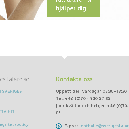
hjälper dig
esTalare.se
Kontakta oss
 SVERIGES
Öppettider
:
Vardagar 07:30–18:30
Tel:
+46 (0)70 - 930 57 85
Jour kvällar och helger:
+46 (0)70
TTA HIT
85
egritetspolicy
E-post:
nathalie@sverigestalar