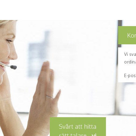
Ko
Vi sv
ordin
E-pos
Svårt att hitta
rätt talare -
vi