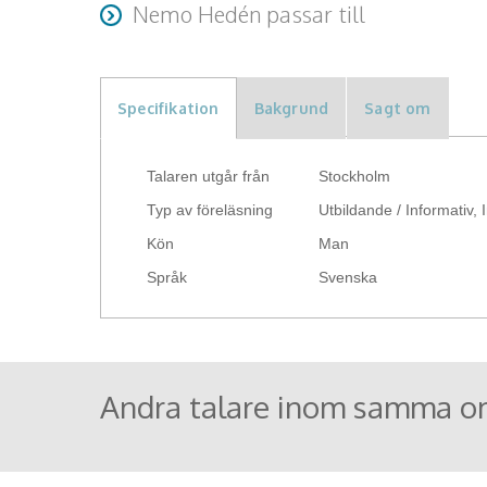
Nemo skräddarsyr sina föreläsningar helt utifrån 
inleda med ett kort klipp från “Kungarna av Tylösa
Nemo Hedén passar till
– från kortare inspirationsföreläsningar till läng
uppmärksamhet.
Föreläsningen riktar sig till en bred målgrupp. Be
vinklas mot exempelvis livsberättelsen, beroende
anhöriga, vilket gör att många berörs direkt eller i
syfte. Flexibiliteten gör att varje uppdrag blir unikt
som vuxna, arbetsplatser, skolor och organisatione
Specifikation
Bakgrund
Sagt om
Talaren utgår från
Stockholm
Typ av föreläsning
Utbildande / Informativ,
Kön
Man
Språk
Svenska
Andra talare inom samma o