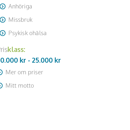
Anhöriga
Missbruk
Psykisk ohälsa
ris
klass:
20.000 kr -
25.000
kr
Mer om priser
esa + logi tillkommer
Mitt motto
et finns hopp för alla! Be om hjälp!