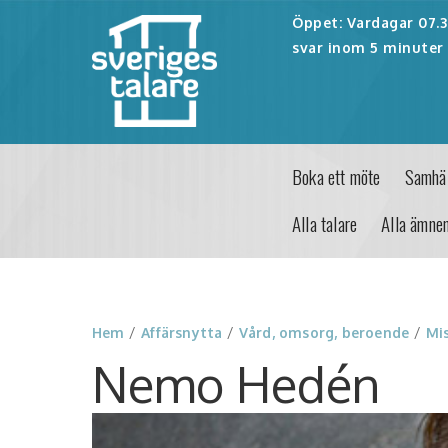
Öppet: Vardagar 07.30
svar inom 5 minuter 
Boka ett möte
Samhäl
Alla talare
Alla ämne
Hem
/
Affärsnytta
/
Vård, omsorg, beroende
/
Mi
Nemo Hedén