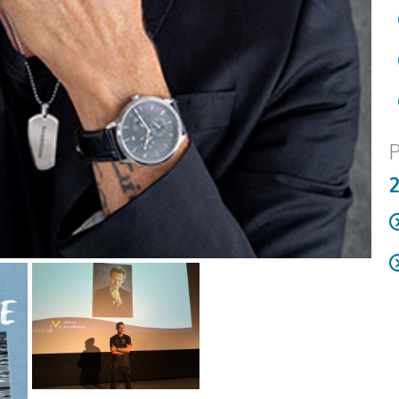
P
R
D