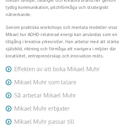
mellan familjer, talanger och kreativa branscher genom
Middagsunderhållning
tydlig kommunikation, pitchförmåga och strategiskt
nätverkande.
Musiker
Genom praktiska workshops och mentala modeller visar
Something a Little Different
Mikael hur ADHD-relaterad energi kan användas som en
Underhållning
tillgång i kreativa yrkesroller. Han arbetar med att stärka
självbild, riktning och förmåga att navigera i miljöer där
Affärsnytta
kreativitet, entreprenörskap och innovation möts.
Effektivitet, framgång
Effekten av att boka Mikael Muhr
Framtid, trender
Mikael Muhr som talare
Föreläsningarna och workshopsen skapar ökad
förståelse för hur kreativ energi kan användas
Mikael beskrivs som passionerad, inkännande och
Försäljning, marknadsföring, service,
Så arbetar Mikael Muhr
konstruktivt och leder till konkreta verktyg, nya
analytisk med ett öppet helhetsperspektiv. Han rör sig
kundfokus
perspektiv och tydligare riktning i både utbildning och
Mikael arbetar genom praktiska och interaktiva metoder
mellan områden som kreativ utveckling, entreprenörskap,
Mikael Muhr erbjuder
arbetsliv.
där deltagarna får utveckla sina idéer, stärka sin
kommunikation och talangutveckling och har förmågan
Förändring, organisation,
Mikael erbjuder keynotes, seminarier, workshops och
kommunikation och bygga tydliga presentationer av sina
Mikael Muhr passar till
att sätta ord på sådant som många upplever men har
organisationsutveckling
skapande sessioner. Han arbetar med familjer, skolor,
talanger och projekt. Han kombinerar storytelling med
svårt att uttrycka.