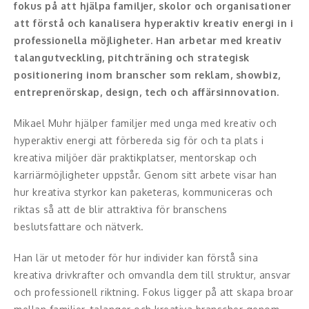
fokus på att hjälpa familjer, skolor och organisationer
att förstå och kanalisera hyperaktiv kreativ energi in i
Konferencier
professionella möjligheter. Han arbetar med kreativ
talangutveckling, pitchträning och strategisk
Workshopledare, facilitator
positionering inom branscher som reklam, showbiz,
Radio och TV-profiler
entreprenörskap, design, tech och affärsinnovation.
Underhållning och event
Mikael Muhr hjälper familjer med unga med kreativ och
hyperaktiv energi att förbereda sig för och ta plats i
Event
kreativa miljöer där praktikplatser, mentorskap och
karriärmöjligheter uppstår. Genom sitt arbete visar han
Humoristiska föredrag
hur kreativa styrkor kan paketeras, kommuniceras och
riktas så att de blir attraktiva för branschens
Ljus och belysning
beslutsfattare och nätverk.
Komiker
Han lär ut metoder för hur individer kan förstå sina
kreativa drivkrafter och omvandla dem till struktur, ansvar
Konst
och professionell riktning. Fokus ligger på att skapa broar