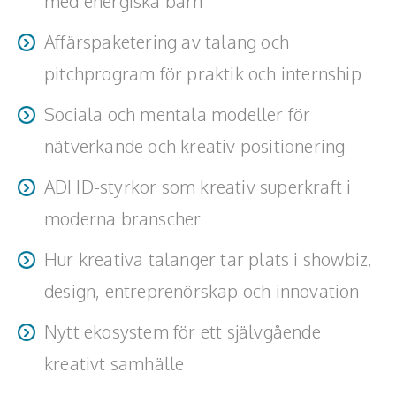
med energiska barn
Teamwork, teambuilding, relationer
Affärspaketering av talang och
Vård, omsorg, beroende
pitchprogram för praktik och internship
Kända personer
Sociala och mentala modeller för
Företagsledare
nätverkande och kreativ positionering
Författare
ADHD-styrkor som kreativ superkraft i
Idrottare och äventyrare
moderna branscher
Kända musiker
Hur kreativa talanger tar plats i showbiz,
design, entreprenörskap och innovation
Skådespelare
Nytt ekosystem för ett självgående
Alla talare
kreativt samhälle
Alla ämnen