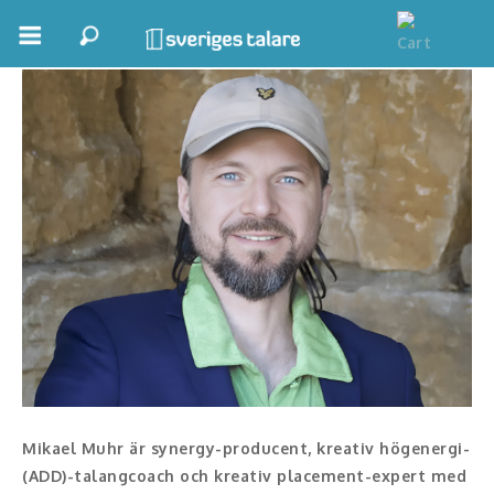
Mikael Muhr
Boka ett möte
Samhällsnytta
Inspiration
Inspirerande Föreläsare
Personlig utveckling, målsättning
Life Stories & Trivsel
Keynote
Moderator, konferencier
Mikael Muhr är synergy-producent, kreativ högenergi-
(ADD)-talangcoach och kreativ placement-expert med
Moderator