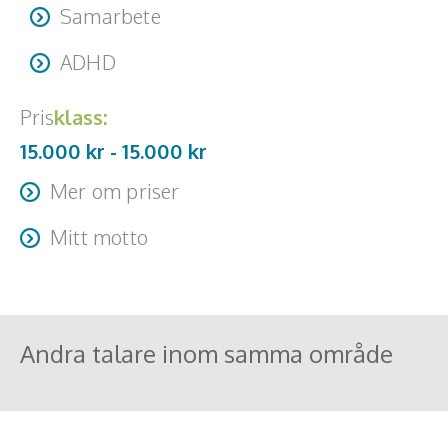
Samarbete
ADHD
Pris
klass:
15.000 kr -
15.000
kr
Mer om priser
Går även ett biljetter sålda upplägg Resa + logi
Mitt motto
tillkommer och betalas i förskott
Förlösa kreativ självständighet i människor som tror dom
är handikappde av sin överenergi och ge dom praktiska
planer för att genomföra sina drömyrken och
Andra talare inom samma område
drömpraktikplatser