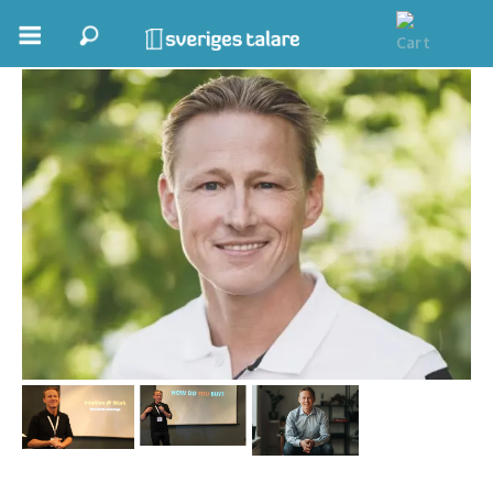
Maurice Jenkens
Boka ett möte
Samhällsnytta
Inspiration
Inspirerande Föreläsare
Personlig utveckling, målsättning
Life Stories & Trivsel
Keynote
Moderator, konferencier
Moderator