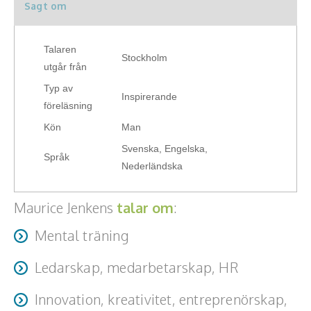
Sagt om
Hälsa, friskvård
Innovation, kreativitet, entreprenörskap,
Talaren
Stockholm
intraprenörskap
utgår från
Typ av
Kommunikation och media
Inspirerande
föreläsning
Kön
Man
Ledarskap, medarbetarskap, HR
Svenska, Engelska,
Språk
Miljö, hållbar utveckling
Nederländska
Målsättning, motivation, attityd
Maurice Jenkens
talar om
:
Mångfald och integration
Mental träning
Omvärld, politik, juridik
Ledarskap, medarbetarskap, HR
Pedagogik, skola, föräldraskap
Innovation, kreativitet, entreprenörskap,