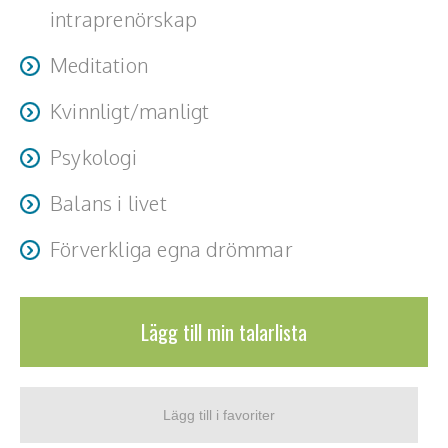
Teamwork, teambuilding, relationer
intraprenörskap
Vård, omsorg, beroende
Meditation
Kända personer
Kvinnligt/manligt
Företagsledare
Psykologi
Författare
Balans i livet
Idrottare och äventyrare
Förverkliga egna drömmar
Kända musiker
Lägg till min talarlista
Skådespelare
Alla talare
Alla ämnen