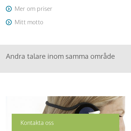
Mer om priser
Priset varierar beroende på uppdraget längd och
Mitt motto
omfattning. Resa + logi tillkommer
Det du lägger märke till hos andra, säger något om dig
själv.
Andra talare inom samma område
Kontakta oss