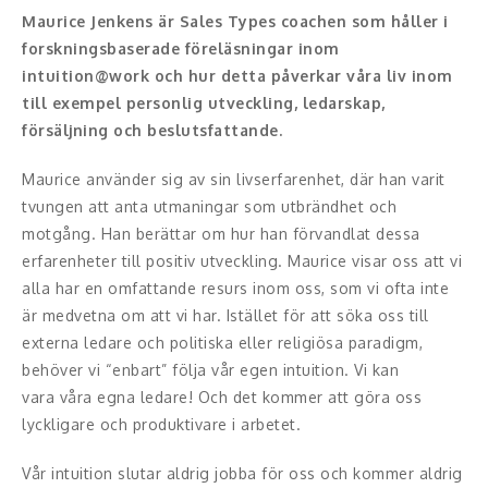
Maurice Jenkens är Sales Types coachen som håller i
Konferencier
forskningsbaserade föreläsningar inom
intuition@work och hur detta påverkar våra liv inom
Workshopledare, facilitator
till exempel personlig utveckling, ledarskap,
försäljning och beslutsfattande.
Radio och TV-profiler
Maurice använder sig av sin livserfarenhet, där han varit
Underhållning och event
tvungen att anta utmaningar som utbrändhet och
motgång. Han berättar om hur han förvandlat dessa
Event
erfarenheter till positiv utveckling. Maurice visar oss att vi
alla har en omfattande resurs inom oss, som vi ofta inte
Humoristiska föredrag
är medvetna om att vi har. Istället för att söka oss till
externa ledare och politiska eller religiösa paradigm,
Ljus och belysning
behöver vi “enbart” följa vår egen intuition. Vi kan
Komiker
vara våra egna ledare! Och det kommer att göra oss
lyckligare och produktivare i arbetet.
Konst
Vår intuition slutar aldrig jobba för oss och kommer aldrig