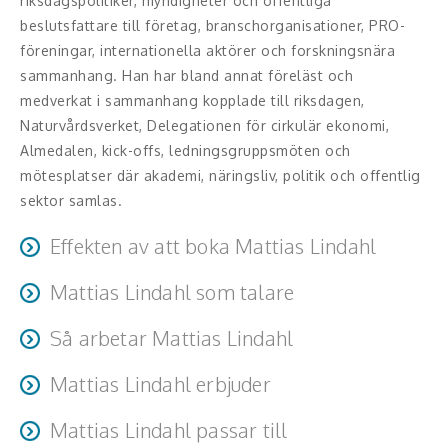
riksdagspolitiker, myndigheter och offentliga
Hälsa, friskvård
beslutsfattare till företag, branschorganisationer, PRO-
föreningar, internationella aktörer och forskningsnära
Innovation, kreativitet, entreprenörskap,
sammanhang. Han har bland annat föreläst och
intraprenörskap
medverkat i sammanhang kopplade till riksdagen,
Naturvårdsverket, Delegationen för cirkulär ekonomi,
Kommunikation och media
Almedalen, kick-offs, ledningsgruppsmöten och
mötesplatser där akademi, näringsliv, politik och offentlig
Ledarskap, medarbetarskap, HR
sektor samlas.
Miljö, hållbar utveckling
Effekten av att boka Mattias Lindahl
Målsättning, motivation, attityd
Mattias Lindahl som talare
Beroende på uppdragets fokus lämnar deltagarna
föreläsningen med inspiration, nya perspektiv och
Mångfald och integration
Mattias är en engagerande, kunnig och tydlig föreläsare
Så arbetar Mattias Lindahl
konkreta tankeverktyg som hjälper dem att förstå sin
som gör komplexa frågor begripliga och möjliga att
egen roll och sina möjligheter att agera.
Omvärld, politik, juridik
Mattias arbetar alltid kontext nära med målet att
påverka. Genom frågor, reflektioner och konkreta exempel
Mattias Lindahl erbjuder
föreläsningen ska kännas direkt relevant för deltagarna.
inspirerar han deltagarna att tänka nytt och se sin egen
Innehållet anpassas efter målgruppen och kan handla
Pedagogik, skola, föräldraskap
Målgruppsanpassade keynote-föreläsningar på svenska
Inför varje uppdrag sätter han sig in i vilka åhörarna är,
Mattias Lindahl passar till
roll i den hållbara omställningen.
om cirkulär ekonomi, hållbar produktutveckling,
eller engelska.