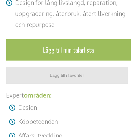
Design för lång livslängd, reparation,
produkter.
uppgradering, återbruk, återtillverkning
och repurpose
med exempel från industri, möbler och framtidens
livsmiljöer.
Lägg till min talarlista
Expert
områden:
Design
Köpbeteenden
Affärsutveckling