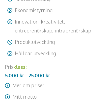
Ekonomistyrning
Innovation, kreativitet,
entreprenörskap, intraprenörskap
Produktutveckling
Hållbar utveckling
Pris
klass:
5.000 kr -
25.000
kr
Mer om priser
Pris sätts efter typ av uppdrag: kortare föreläsning,
Mitt motto
keynote, halvdags- eller heldagsworkshop, strategiskt
Gårdagens logik löser inte morgondagens utmaningar –
rådgivande pass, grad av anpassning samt om uppdraget