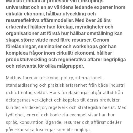
Mattias Lindahl är professor vid Linköpings
universitet och en av världens ledande experter inom
Konferencier
cirkulär ekonomi, hållbar utveckling och
resurseffektiva affärsmodeller. Med över 30 års
Workshopledare, facilitator
erfarenhet hjälper han företag, myndigheter och
organisationer att förstå hur hållbar omställning kan
Radio och TV-profiler
skapa större värde med färre resurser. Genom
föreläsningar, seminarier och workshops gör han
Underhållning och event
komplexa frågor inom cirkulär ekonomi, hållbar
produktutveckling och regenerativa affärer begripliga
och relevanta för olika målgrupper.
Event
Mattias förenar forskning, policy, internationell
Humoristiska föredrag
standardisering och praktisk erfarenhet från både industri
och offentlig sektor. Hans föreläsningar utgår alltid från
Ljus och belysning
deltagarnas verklighet och kopplas till deras produkter,
kunder, värdekedjor, regelverk och strategiska beslut. Med
Komiker
tydlighet, energi och konkreta exempel visar han hur
Konst
språk, konsumtion, ägande, resurser och affärsmodeller
påverkar vilka lösningar som blir möjliga.