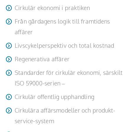
Cirkulär ekonomi i praktiken
vad betyder resursflöden, värdebevarande och
Från gårdagens logik till framtidens
systemtänkande för just er organisation?
affärer
varför språk, begrepp och synen på ägande, konsumtion
Livscykelperspektiv och total kostnad
och avfall styr våra beslut.
hur design, inköp, användning, service och resthantering
Regenerativa affärer
hänger ihop över tid.
hur organisationer kan förändra sin affär för att minska
Standarder för cirkulär ekonomi, särskilt
sin negativa miljöpåverkan.
ISO 59000-serien –
hur gemensamma definitioner kan användas strategiskt i
Cirkulär offentlig upphandling
styrning, marknad och samverkan.
hur krav, uppföljning och livslängdsperspektiv kan driva
Cirkulära affärsmodeller och produkt-
innovation och resurseffektiva lösningar.
service-system
att sälja funktion, tillgänglighet och värde i stället för fler