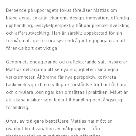
Middagsunderhållning
Beroende på uppdragets fokus föreläser Mattias om
Musiker
bland annat cirkulär ekonomi, design, innovation, offentlig
upphandling, livscykelperspektiv, hållbar produktutveckling
Something a Little Different
och affärsutveckling. Han är särskilt uppskattad för sin
förmåga att göra stora systemfrågor begripliga utan att
Underhållning
förenkla bort det viktiga.
Affärsnytta
Genom ett engagerande och reflekterande sätt inspirerar
Mattias deltagarna att se nya möjligheter i sina egna
Effektivitet, framgång
verksamheter. Åhörarna får nya perspektiv, konkreta
tankeverktyg och en tydligare förståelse för hur hållbara
Framtid, trender
och cirkulära lösningar kan omsättas i praktiken. Målet är
Försäljning, marknadsföring, service,
att skapa insikter som leder till handling och långsiktig
kundfokus
förändring.
Urval av tidigare beställare:
Mattias har mött en
Förändring, organisation,
ovanligt bred variation av målgrupper – från
organisationsutveckling