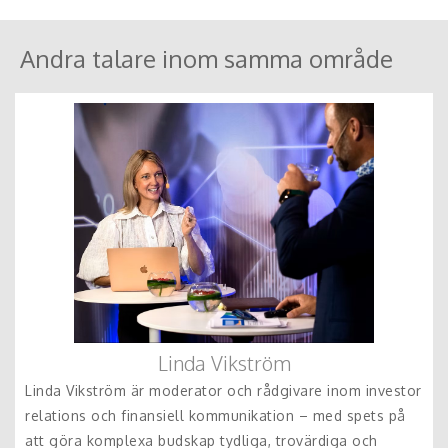
skapa mer värde med färre resurser.
sker fysiskt eller digitalt. Resa och logi tillkommer.
Andra talare inom samma område
Linda Vikström
Linda Vikström är moderator och rådgivare inom investor
relations och finansiell kommunikation – med spets på
att göra komplexa budskap tydliga, trovärdiga och