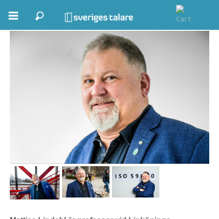
Mattias Lindahl
Boka ett möte
Samhällsnytta
Inspiration
Inspirerande Föreläsare
Personlig utveckling, målsättning
Life Stories & Trivsel
Keynote
Moderator, konferencier
Moderator