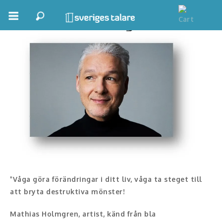
Mathias Holmgren
Boka ett möte
Samhällsnytta
Inspiration
Inspirerande Föreläsare
Personlig utveckling, målsättning
Life Stories & Trivsel
Keynote
"
Våga göra förändringar i ditt liv, våga ta steget till
att bryta destruktiva mönster!
Moderator, konferencier
Mathias Holmgren, artist, känd från bla