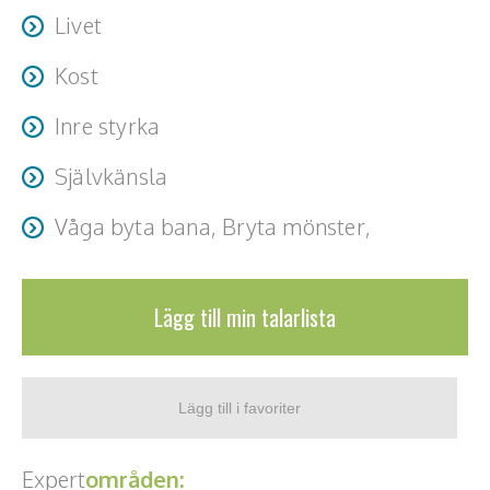
Livet
Teamwork, teambuilding, relationer
Kost
Vård, omsorg, beroende
Inre styrka
Kända personer
Självkänsla
Företagsledare
Våga byta bana, Bryta mönster,
Författare
Idrottare och äventyrare
Lägg till min talarlista
Kända musiker
Skådespelare
Alla talare
Expert
områden:
Alla ämnen