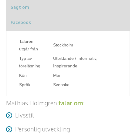
Sagt om
Hälsa, friskvård
Facebook
Innovation, kreativitet, entreprenörskap,
intraprenörskap
Talaren
Stockholm
Kommunikation och media
utgår från
Typ av
Utbildande / Informativ,
Ledarskap, medarbetarskap, HR
föreläsning
Inspirerande
Miljö, hållbar utveckling
Kön
Man
Språk
Svenska
Målsättning, motivation, attityd
Mångfald och integration
Mathias Holmgren
talar om
:
Livsstil
Omvärld, politik, juridik
Personlig utveckling
Pedagogik, skola, föräldraskap