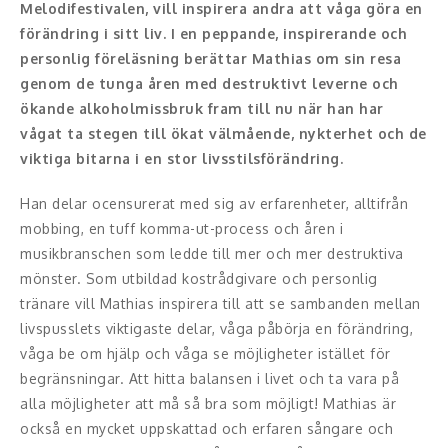
Moderator
Melodifestivalen, vill inspirera andra att våga göra en
förändring i sitt liv. I en peppande, inspirerande och
Konferencier
personlig föreläsning berättar Mathias om sin resa
genom de tunga åren med destruktivt leverne och
Workshopledare, facilitator
ökande alkoholmissbruk fram till nu när han har
vågat ta stegen till ökat välmående, nykterhet och de
Radio och TV-profiler
viktiga bitarna i en stor livsstilsförändring.
Underhållning och event
Han delar ocensurerat med sig av erfarenheter, alltifrån
mobbing, en tuff komma-ut-process och åren i
Event
musikbranschen som ledde till mer och mer destruktiva
mönster. Som utbildad kostrådgivare och personlig
Humoristiska föredrag
tränare vill Mathias inspirera till att se sambanden mellan
Ljus och belysning
livspusslets viktigaste delar, våga påbörja en förändring,
våga be om hjälp och våga se möjligheter istället för
Komiker
begränsningar. Att hitta balansen i livet och ta vara på
alla möjligheter att må så bra som möjligt! Mathias är
Konst
också en mycket uppskattad och erfaren sångare och