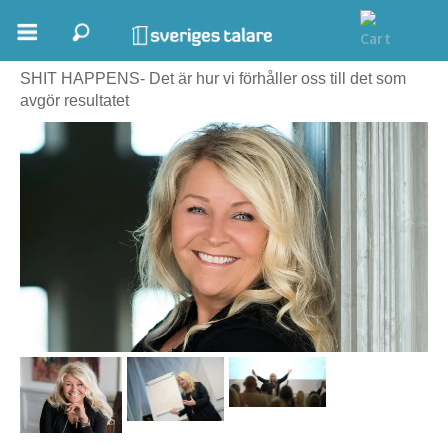
Lili Öst
SHIT HAPPENS- Det är hur vi förhåller oss till det som
Boka ett möte
avgör resultatet
Samhällsnytta
Inspiration
Inspirerande Föreläsare
Personlig utveckling, målsättning
Life Stories & Trivsel
Keynote
Moderator, konferencier