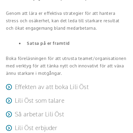
Hälsa, friskvård
Genom att lära er effektiva strategier för att hantera
stress och osäkerhet, kan det leda till starkare resultat
Innovation, kreativitet, entreprenörskap,
och ökat engagemang bland medarbetarna.
intraprenörskap
Satsa på er framtid
Kommunikation och media
Ledarskap, medarbetarskap, HR
Boka föreläsningen för att utrusta teamet/organisationen
med verktyg för att tänka nytt och innovativt för att växa
Miljö, hållbar utveckling
ännu starkare i motgångar.
Målsättning, motivation, attityd
Effekten av att boka Lili Öst
Mångfald och integration
Lili Öst som talare
Här är några av de positiva effekterna som du kan
förvänta dig när du bokar Lili:
Lili inspirerar med humor, värme och hög igenkänning och
Omvärld, politik, juridik
Så arbetar Lili Öst
lockar till eftertanke. Hon utmanar begränsande
Inspirerad publik: Lili har en unik förmåga att inspirera
Oavsett vilken nivå av engagemang eller längd på
sanningar och målar upp en helt ny karta för många.
Pedagogik, skola, föräldraskap
Lili Öst erbjuder
och motivera sin publik. Hennes föreläsningar är fyllda
utvecklingsresan som behövs, är Lili Öst utrustad med