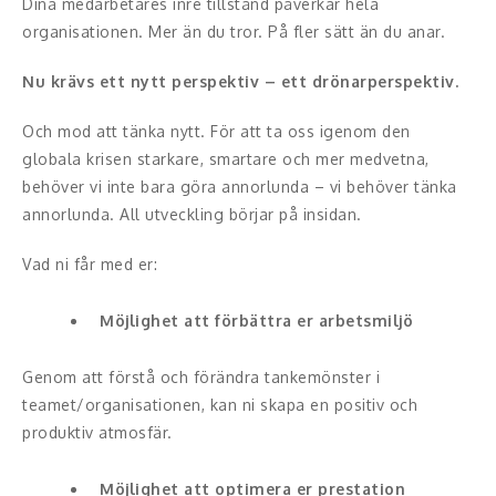
Dina medarbetares inre tillstånd påverkar hela
Middagsunderhållning
organisationen. Mer än du tror. På fler sätt än du anar.
Musiker
Nu krävs ett nytt perspektiv – ett drönarperspektiv.
Something a Little Different
Och mod att tänka nytt. För att ta oss igenom den
globala krisen starkare, smartare och mer medvetna,
Underhållning
behöver vi inte bara göra annorlunda – vi behöver tänka
annorlunda. All utveckling börjar på insidan.
Affärsnytta
Vad ni får med er:
Effektivitet, framgång
Möjlighet att förbättra er arbetsmiljö
Framtid, trender
Försäljning, marknadsföring, service,
Genom att förstå och förändra tankemönster i
kundfokus
teamet/organisationen, kan ni skapa en positiv och
produktiv atmosfär.
Förändring, organisation,
organisationsutveckling
Möjlighet att optimera er prestation