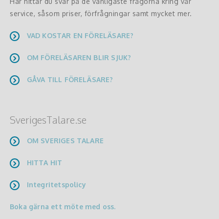
Här hittar du svar på de vanligaste frågorna kring vår
service, såsom priser, förfrågningar samt mycket mer.
VAD KOSTAR EN FÖRELÄSARE?
OM FÖRELÄSAREN BLIR SJUK?
GÅVA TILL FÖRELÄSARE?
SverigesTalare.se
OM SVERIGES TALARE
HITTA HIT
Integritetspolicy
Boka gärna ett möte med oss.