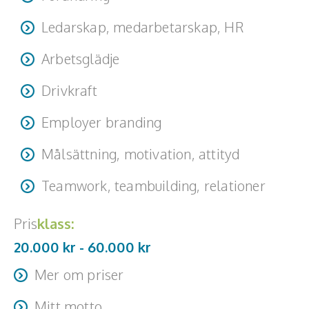
Ledarskap, medarbetarskap, HR
Arbetsglädje
Drivkraft
Employer branding
Målsättning, motivation, attityd
Teamwork, teambuilding, relationer
Pris
klass:
20.000 kr -
60.000
kr
Mer om priser
Priset beror på uppdraget storlek. Resa + logi kan
Mitt motto