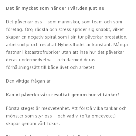
Moderator
Det är mycket som händer i världen just nu!
Konferencier
Det påverkar oss – som människor, som team och som
Workshopledare, facilitator
företag. Oro, rädsla och stress sprider sig snabbt, vilket
skapar en negativ spiral som i sin tur påverkar prestation,
Radio och TV-profiler
arbetsmiljö och resultat.Nyhetsflödet är konstant. Många
fastnar i katastrofrubriker utan att inse hur det påverkar
Underhållning och event
deras undermedvetna – och därmed deras
förhållningssätt till både livet och arbetet.
Event
Den viktiga frågan är:
Humoristiska föredrag
Kan vi påverka våra resultat genom hur vi tänker?
Ljus och belysning
Första steget är medvetenhet. Att förstå vilka tankar och
Komiker
mönster som styr oss – och vad vi (ofta omedvetet)
skapar genom vårt fokus.
Konst