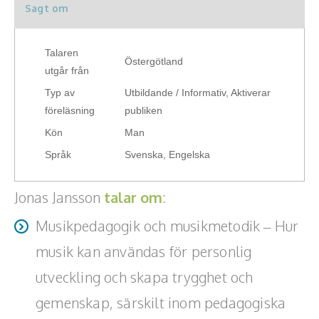
mobbning, psykisk ohälsa, musikutövande eller skola.
Sagt om
Teamwork, teambuilding, relationer
Musik i pedagogiska verksamheter: Pedagogik, metodik
personlig utveckling, trygghet och gemenskap.
Verksamheter som vill använda musik i sin verksamhet
och forskning om hur musik kan användas som verktyg för
Föredraget skräddarsys efter kundens önskemål och
Vård, omsorg, beroende
personlig utveckling, trygghet och gemenskap.
omfattar 2-3 timmar.
Talaren
Östergötland
Föredraget skräddarsys efter kundens önskemål och
utgår från
Kända personer
omfattar 2-3 timmar.
Typ av
Utbildande / Informativ, Aktiverar
Företagsledare
föreläsning
publiken
Kön
Man
Författare
Språk
Svenska, Engelska
Idrottare och äventyrare
Jonas Jansson
talar om
:
Kända musiker
Musikpedagogik och musikmetodik – Hur
Skådespelare
musik kan användas för personlig
Alla talare
utveckling och skapa trygghet och
gemenskap, särskilt inom pedagogiska
Alla ämnen