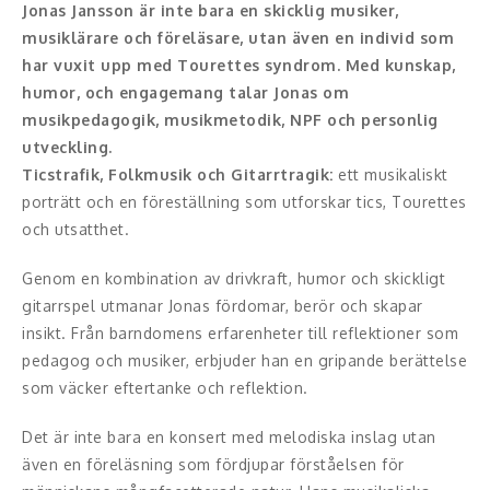
Jonas Jansson är inte bara en skicklig musiker,
musiklärare och föreläsare, utan även en individ som
Konferencier
har vuxit upp med Tourettes syndrom. Med kunskap,
humor, och engagemang talar Jonas om
Workshopledare, facilitator
musikpedagogik, musikmetodik, NPF och personlig
Radio och TV-profiler
utveckling.
Ticstrafik, Folkmusik och Gitarrtragik:
ett musikaliskt
Underhållning och event
porträtt och en föreställning som utforskar tics, Tourettes
och utsatthet.
Event
Genom en kombination av drivkraft, humor och skickligt
Humoristiska föredrag
gitarrspel utmanar Jonas fördomar, berör och skapar
insikt. Från barndomens erfarenheter till reflektioner som
Ljus och belysning
pedagog och musiker, erbjuder han en gripande berättelse
som väcker eftertanke och reflektion.
Komiker
Det är inte bara en konsert med melodiska inslag utan
Konst
även en föreläsning som fördjupar förståelsen för