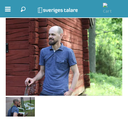
Jonas Jansson
Boka ett möte
Samhällsnytta
Inspiration
Inspirerande Föreläsare
Personlig utveckling, målsättning
Life Stories & Trivsel
Keynote
Moderator, konferencier
Moderator