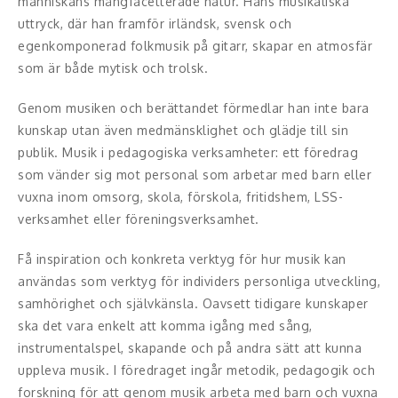
människans mångfacetterade natur. Hans musikaliska
Middagsunderhållning
uttryck, där han framför irländsk, svensk och
egenkomponerad folkmusik på gitarr, skapar en atmosfär
Musiker
som är både mytisk och trolsk.
Something a Little Different
Genom musiken och berättandet förmedlar han inte bara
Underhållning
kunskap utan även medmänsklighet och glädje till sin
publik. Musik i pedagogiska verksamheter: ett föredrag
Affärsnytta
som vänder sig mot personal som arbetar med barn eller
vuxna inom omsorg, skola, förskola, fritidshem, LSS-
Effektivitet, framgång
verksamhet eller föreningsverksamhet.
Framtid, trender
Få inspiration och konkreta verktyg för hur musik kan
användas som verktyg för individers personliga utveckling,
Försäljning, marknadsföring, service,
samhörighet och självkänsla. Oavsett tidigare kunskaper
kundfokus
ska det vara enkelt att komma igång med sång,
instrumentalspel, skapande och på andra sätt att kunna
Förändring, organisation,
uppleva musik. I föredraget ingår metodik, pedagogik och
organisationsutveckling
forskning för att genom musik arbeta med barn och vuxna