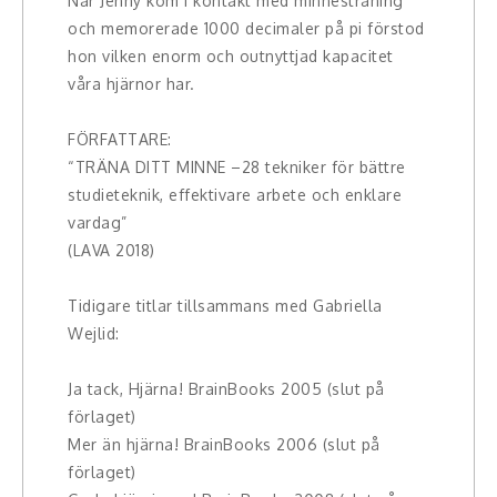
När Jenny kom i kontakt med minnesträning
Teamwork, teambuilding, relationer
och memorerade 1000 decimaler på pi förstod
hon vilken enorm och outnyttjad kapacitet
Vård, omsorg, beroende
våra hjärnor har.
Kända personer
FÖRFATTARE:
“TRÄNA DITT MINNE –28 tekniker för bättre
Företagsledare
studieteknik, effektivare arbete och enklare
Författare
vardag”
(LAVA 2018)
Idrottare och äventyrare
Tidigare titlar tillsammans med Gabriella
Kända musiker
Wejlid:
Skådespelare
Ja tack, Hjärna! BrainBooks 2005 (slut på
förlaget)
Alla talare
Mer än hjärna! BrainBooks 2006 (slut på
förlaget)
Alla ämnen