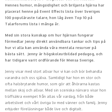
Hennes humor, mångsidighet och briljanta hjärna har
Konferencier
placerat henne på Event Effects lista över Sveriges
100 populäraste talare, hon låg även Top 10 på
Workshopledare, facilitator
Talarforums lista i många år.
Radio och TV-profiler
Med sin stora kunskap om hur hjärnan fungerar
förmedlar Jenny direkt användbara tankar och tips på
Underhållning och event
hur vi alla kan använda våra mentala resurser på
bästa sätt. Jenny är högskoleutbildad pedagog, och
Event
har tidigare varit ordförande för Mensa Sverige.
Humoristiska föredrag
Jenny visar med stort allvar hur vi kan och bör behandla
varandra och oss själva. Samtidigt har hon en stor och
Ljus och belysning
ofta halsbrytande humor, som gör att åhörarna kastas
mellan skoj och allvar. Med sin sceniska närvaro visar hon
Komiker
träffsäkra exempel från allas vår vardag, från både
Konst
arbetslivet och vårt övriga liv med vänner och familj. Jenny
erbjuder föreläsningar både live och digitalt.