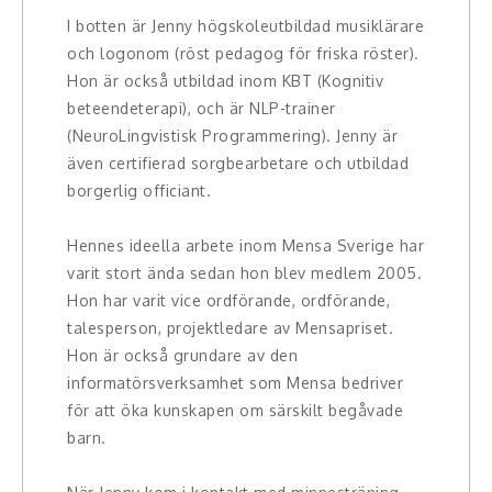
Hälsa, friskvård
I botten är Jenny högskoleutbildad musiklärare
Inspelat 45 max min: Enligt överenskommelse mellan
och logonom (röst pedagog för friska röster).
kunden och Jenny sätter hon ihop föreläsningen och
Innovation, kreativitet, entreprenörskap,
Hon är också utbildad inom KBT (Kognitiv
skickar den några dagar innan. Då kan kunden titta
intraprenörskap
beteendeterapi), och är NLP-trainer
igenom den och eventuellt ha önskemål om någon
(NeuroLingvistisk Programmering). Jenny är
ändring.
Kommunikation och media
även certifierad sorgbearbetare och utbildad
Det här upplägget är väldigt tryggt för både kund och
borgerlig officiant.
föreläsare. 100% nöjdhet säkrad.
Ledarskap, medarbetarskap, HR
Hennes ideella arbete inom Mensa Sverige har
Miljö, hållbar utveckling
varit stort ända sedan hon blev medlem 2005.
Hon har varit vice ordförande, ordförande,
Målsättning, motivation, attityd
talesperson, projektledare av Mensapriset.
Mångfald och integration
Hon är också grundare av den
informatörsverksamhet som Mensa bedriver
Omvärld, politik, juridik
för att öka kunskapen om särskilt begåvade
barn.
Pedagogik, skola, föräldraskap