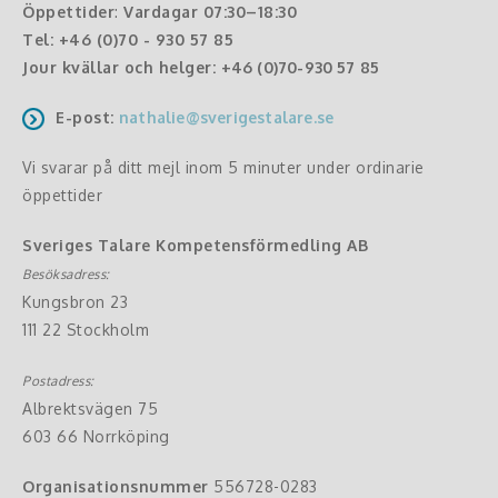
Öppettider
:
Vardagar 07:30–18:30
Tel:
+46 (0)70 - 930 57 85
Jour kvällar och helger:
+46 (0)70-930 57 85
E-post:
nathalie@sverigestalare.se
Vi svarar på ditt mejl inom 5 minuter under ordinarie
öppettider
Sveriges Talare Kompetensförmedling AB
Besöksadress:
Kungsbron 23
111 22 Stockholm
Postadress:
Albrektsvägen 75
603 66 Norrköping
Organisationsnummer
556728-0283