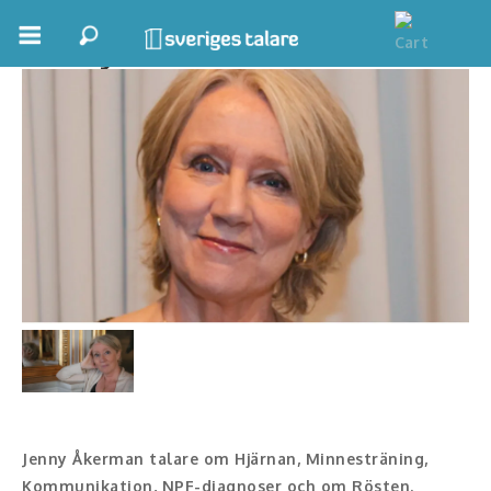
Jenny Åkerman
Boka ett möte
Samhällsnytta
Inspiration
Inspirerande Föreläsare
Personlig utveckling, målsättning
Life Stories & Trivsel
Keynote
Moderator, konferencier
Jenny Åkerman talare om Hjärnan, Minnesträning,
Moderator
Kommunikation, NPF-diagnoser och om Rösten.