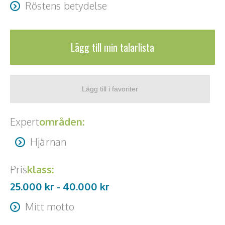
Röstens betydelse
Lägg till min talarlista
Expert
områden:
Hjärnan
Pris
klass:
25.000 kr -
40.000
kr
Mitt motto
Om det du gör inte fungerar, gör något annat.