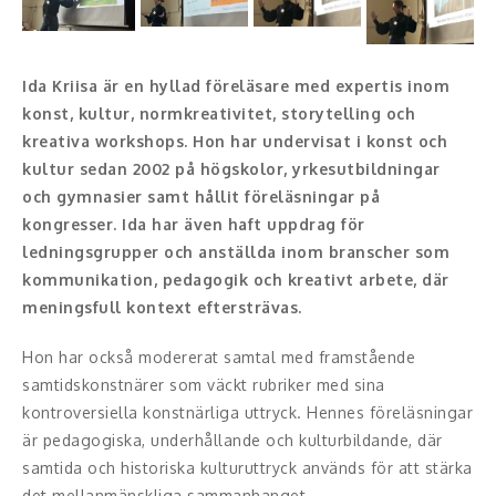
Konferencier
Ida Kriisa är en hyllad föreläsare med expertis inom
Workshopledare, facilitator
konst, kultur, normkreativitet, storytelling och
kreativa workshops. Hon har undervisat i konst och
Radio och TV-profiler
kultur sedan 2002 på högskolor, yrkesutbildningar
och gymnasier samt hållit föreläsningar på
Underhållning och event
kongresser. Ida har även haft uppdrag för
Event
ledningsgrupper och anställda inom branscher som
kommunikation, pedagogik och kreativt arbete, där
Humoristiska föredrag
meningsfull kontext eftersträvas.
Ljus och belysning
Hon har också modererat samtal med framstående
samtidskonstnärer som väckt rubriker med sina
Komiker
kontroversiella konstnärliga uttryck. Hennes föreläsningar
är pedagogiska, underhållande och kulturbildande, där
Konst
samtida och historiska kulturuttryck används för att stärka
det mellanmänskliga sammanhanget.