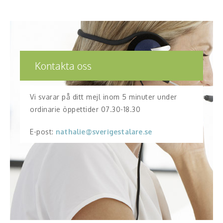
kan förhålla sig
handlingskompetent till uttryck även om de är drabbande,
problematiska och
provocerande. Föreläsningen behandlar inte konflikter i
sig.
Kontakta oss
Vi svarar på ditt mejl inom 5 minuter under
ordinarie öppettider 07.30-18.30
E-post:
nathalie@sverigestalare.se