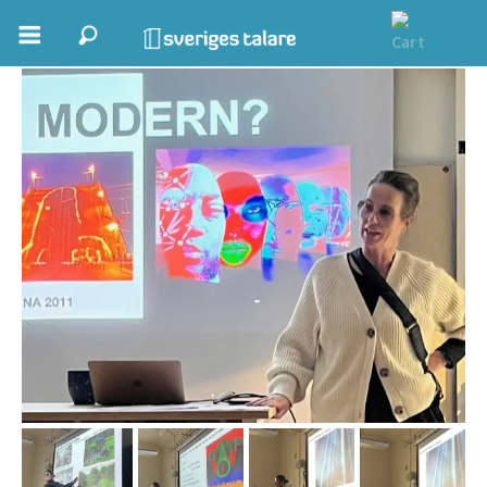
Ida Kriisa
Boka ett möte
Samhällsnytta
Inspiration
Inspirerande Föreläsare
Personlig utveckling, målsättning
Life Stories & Trivsel
Keynote
Moderator, konferencier
Moderator