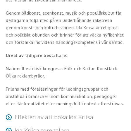
Middagsunderhållning
Genom bildkonst, scenkonst, musik och populärkultur får
Musiker
deltagarna följa med på en underhållande raketresa
genom konst- och kulturhistorien. Ida Kriisa är religiöst
Something a Little Different
och politiskt obunden och brinner för att väcka nyfikenhet
Underhållning
och förstärka individens handlingskompetens i vår samtid.
Urval av tidigare beställare:
Affärsnytta
Nationell estetisk kongress. Folk och Kultur. Konstfack.
Effektivitet, framgång
Olika reklambyråer.
Framtid, trender
Frilans med föreläsningar för ledningsgrupper och
Försäljning, marknadsföring, service,
anställda i branscher inom kommunikation, pedagogik
kundfokus
eller där kreativitet eller meningsfull kontext eftersträvas.
Effekten av att boka Ida Kriisa
Förändring, organisation,
organisationsutveckling
Ida Kriisa som talare
Att boka Ida resulterar i ökat intresse, vetgirighet och