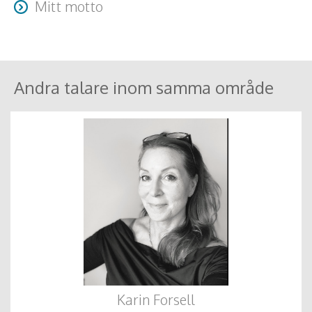
Mitt motto
"Skriv bättre, nå längre!"
Andra talare inom samma område
Karin Forsell