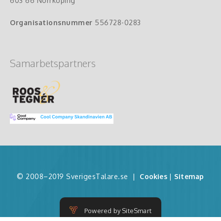
603 66 Norrköping
Organisationsnummer
556728-0283
Samarbetspartners
© 2008–2019 SverigesTalare.se
|
Cookies
|
Sitemap
Powered by SiteSmart