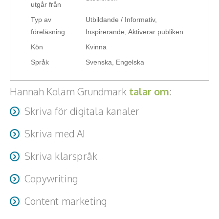
utgår från
Teamwork, teambuilding, relationer
Typ av
Utbildande / Informativ,
Vård, omsorg, beroende
föreläsning
Inspirerande, Aktiverar publiken
Kön
Kvinna
Kända personer
Språk
Svenska, Engelska
Företagsledare
Hannah Kolam Grundmark
talar om
:
Författare
Skriva för digitala kanaler
Idrottare och äventyrare
Skriva med AI
Kända musiker
Skriva klarspråk
Skådespelare
Copywriting
Alla talare
Content marketing
Alla ämnen