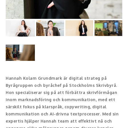
Konferencier
Workshopledare, facilitator
Radio och TV-profiler
Underhållning och event
Event
Humoristiska föredrag
Hannah Kolam Grundmark är digital strateg på
Byrågruppen och byråchef på Stockholms Skrivbyrå.
Ljus och belysning
Hon specialiserar sig på att förbättra skrivförmågan
inom marknadsföring och kommunikation, med ett
Komiker
särskilt fokus på klarspråk, copywriting, digital
kommunikation och AI-drivna textprocesser. Med sin
Konst
expertis hjälper Hannah team att effektivt nå och