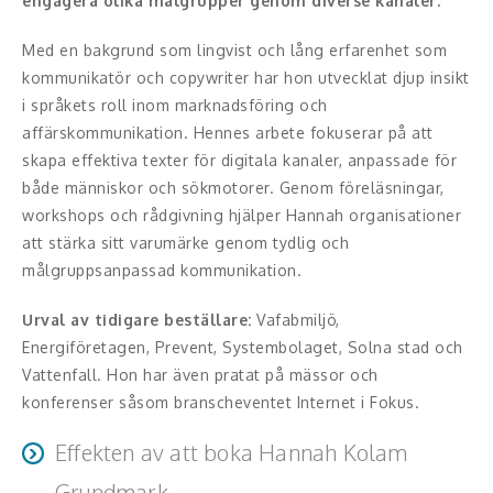
engagera olika målgrupper genom diverse kanaler.
Middagsunderhållning
Med en bakgrund som lingvist och lång erfarenhet som
Musiker
kommunikatör och copywriter har hon utvecklat djup insikt
i språkets roll inom marknadsföring och
Something a Little Different
affärskommunikation. Hennes arbete fokuserar på att
Underhållning
skapa effektiva texter för digitala kanaler, anpassade för
både människor och sökmotorer. Genom föreläsningar,
Affärsnytta
workshops och rådgivning hjälper Hannah organisationer
att stärka sitt varumärke genom tydlig och
Effektivitet, framgång
målgruppsanpassad kommunikation.
Framtid, trender
Urval av tidigare beställare:
Vafabmiljö,
Energiföretagen, Prevent, Systembolaget, Solna stad och
Försäljning, marknadsföring, service,
Vattenfall. Hon har även pratat på mässor och
kundfokus
konferenser såsom branscheventet Internet i Fokus.
Förändring, organisation,
Effekten av att boka Hannah Kolam
organisationsutveckling
Grundmark