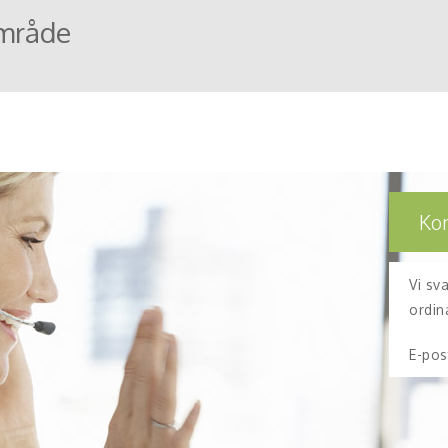
mråde
Ko
Vi sv
ordin
E-pos