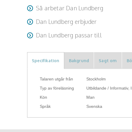
använda direkt
Lättsam, humoristisk, pedagogisk och kunnig inom c
Så arbetar Dan Lundberg
Dan arbetar nära uppdragsgivare och anpassar inn
Dan Lundberg erbjuder
Dan kan bokas för föreläsningar, inspirationsföre
Dan Lundberg passar till
målgrupp och sammanhang.
Organisationer, företag och offentliga verksamhet
krångel.
Specifikation
Bakgrund
Sagt om
Bö
Talaren utgår från
Stockholm
Typ av föreläsning
Utbildande / Informativ, 
Kön
Man
Språk
Svenska