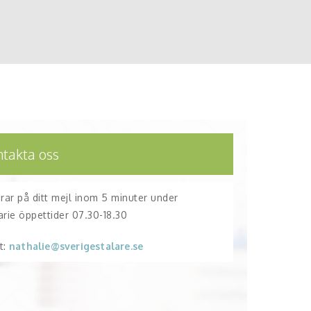
ntakta oss
arar på ditt mejl inom 5 minuter under
arie öppettider 07.30-18.30
t:
nathalie@sverigestalare.se