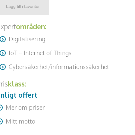
xpert
områden:
Digitalisering
IoT – Internet of Things
Cybersäkerhet/informationssäkerhet
ris
klass:
nligt offert
Mer om priser
esa, parkering och logi tillkommer vid behov.
Mitt motto
ybersäkerhet ska vara begripligt och inte krångligt!