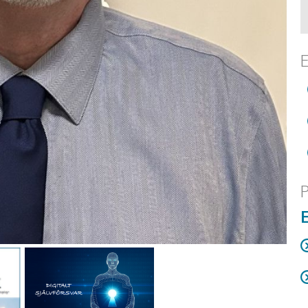
E
P
E
R
C