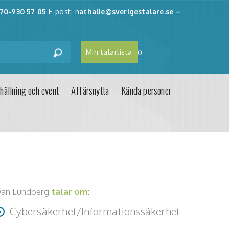
70-930 57 85
E-post: n
athalie@sverigestalare.se
–
Min talarlista
0
hållning och event
Affärsnytta
Kända personer
an Lundberg
talar om
:
Cybersäkerhet/Informationssäkerhet