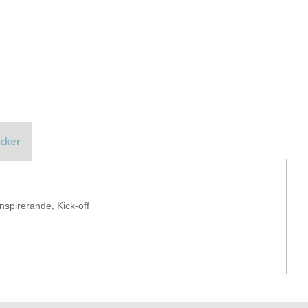
ybersäkerhet i sin helhet.
ehållet efter målgrupp, sammanhang och syfte.
drag och workshops inom cybersäkerhet, anpassade efter
er som vill höja säkerhetsmedvetenheten utan tekniskt
cker
Inspirerande, Kick-off