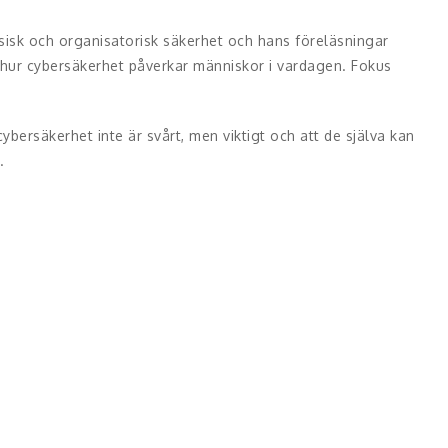
sisk och organisatorisk säkerhet och hans föreläsningar
ör hur cybersäkerhet påverkar människor i vardagen. Fokus
bersäkerhet inte är svårt, men viktigt och att de själva kan
.
ch mer medvetna och med konkreta insikter som går att