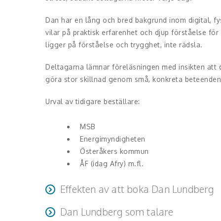
Dan har en lång och bred bakgrund inom digital, fy
vilar på praktisk erfarenhet och djup förståelse f
ligger på förståelse och trygghet, inte rädsla.
Deltagarna lämnar föreläsningen med insikten att cy
göra stor skillnad genom små, konkreta beteenden
Urval av tidigare beställare:
MSB
Energimyndigheten
Österåkers kommun
ÅF (idag Afry) m.fl.
Effekten av att boka Dan Lundberg
Dan Lundberg som talare
Åhörarna lämnar föreläsningen lugnare, klokare o