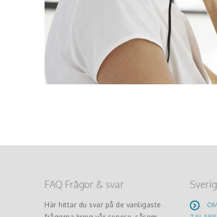
FAQ Frågor & svar
Sverig
Här hittar du svar på de vanligaste
OM
frågorna kring vår service, såsom
TALARE